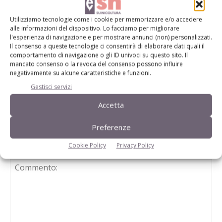
Direttiva nitrati, Italia ancora sotto
Utilizziamo tecnologie come i cookie per memorizzare e/o accedere
osservazione
alle informazioni del dispositivo. Lo facciamo per migliorare
l'esperienza di navigazione e per mostrare annunci (non) personalizzati.
Il consenso a queste tecnologie ci consentirà di elaborare dati quali il
comportamento di navigazione o gli ID univoci su questo sito. Il
Fieragricola 2022 punta su tecnologia e
mancato consenso o la revoca del consenso possono influire
negativamente su alcune caratteristiche e funzioni.
sostenibilità
Gestisci servizi
Accetta
Preferenze
Cookie Policy
Privacy Policy
LASCIA UN COMMENTO