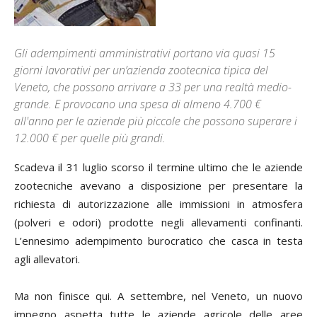
Gli adempimenti amministrativi portano via quasi 15
giorni lavorativi per un’azienda zootecnica tipica del
Veneto, che possono arrivare a 33 per una realtà medio-
grande. E provocano una spesa di almeno 4.700 €
all'anno per le aziende più piccole che possono superare i
12.000 € per quelle più grandi.
Scadeva il 31 luglio scorso il termine ultimo che le aziende
zootecniche avevano a disposizione per presentare la
richiesta di autorizzazione alle immissioni in atmosfera
(polveri e odori) prodotte negli allevamenti confinanti.
L’ennesimo adempimento burocratico che casca in testa
agli allevatori.
Ma non finisce qui. A settembre, nel Veneto, un nuovo
impegno aspetta tutte le aziende agricole delle aree