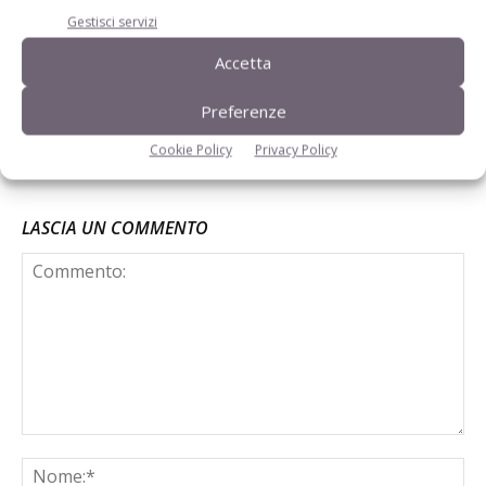
Gestisci servizi
Direttiva Ied, più burocrazia e meno
Accetta
competività per le aziende suinicole
Preferenze
Cookie Policy
Privacy Policy
LASCIA UN COMMENTO