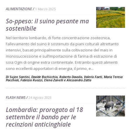
ALIMENTAZIONE
1 Marzo 2025
So-ppeso: il suino pesante ma
sostenibile
Nel territorio lombardo, di forte concentrazione zootecnica,
l’allevamento del suino è sostenuto da piani colturali altrettanto
intensivi, basati principalmente sulla coltivazione del mais in
monosuccessione e sull’importazione di farina di estrazione di
soia Ogm di origine extra continentale. Entrambi questi alimenti
sono eccellenti apportatori di energia, il primo, e...
Di
Sujen Santini
,
Davide Bochicchio
,
Roberto Davolio
,
Valerio Faeti
,
Maria Teresa
Pacchioli
,
Fabrizio Ruozzi
,
Elena Zanelli
e
Alessandro Zatta
FLASH NEWS
24 Agosto 2023
Lombardia: prorogato al 18
settembre il bando per le
recinzioni anticinghiale