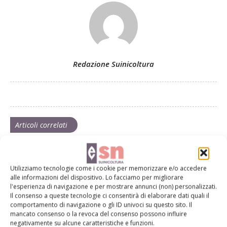
Redazione Suinicoltura
Articoli correlati
Duroc Italiana, evoluzione per le
produzioni tipiche
Utilizziamo tecnologie come i cookie per memorizzare e/o accedere
alle informazioni del dispositivo. Lo facciamo per migliorare
l'esperienza di navigazione e per mostrare annunci (non) personalizzati.
Il consenso a queste tecnologie ci consentirà di elaborare dati quali il
Filippini, Psa: «Vorremmo negoziare
comportamento di navigazione o gli ID univoci su questo sito. Il
con Bruxelles la riapertura di zone
mancato consenso o la revoca del consenso possono influire
soggette a restrizione»
negativamente su alcune caratteristiche e funzioni.