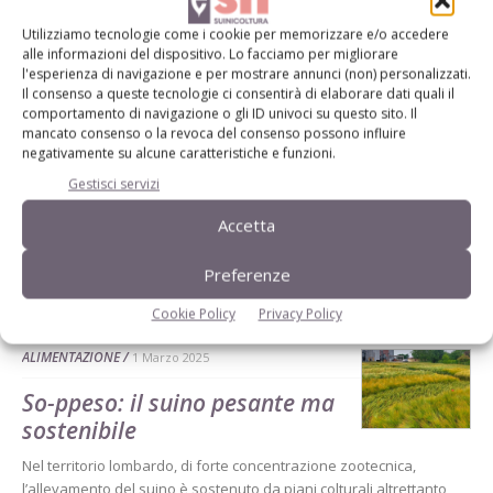
Dalla stessa categoria
Utilizziamo tecnologie come i cookie per memorizzare e/o accedere
alle informazioni del dispositivo. Lo facciamo per migliorare
l'esperienza di navigazione e per mostrare annunci (non) personalizzati.
SENZA CATEGORIA
16 Maggio 2025
Il consenso a queste tecnologie ci consentirà di elaborare dati quali il
comportamento di navigazione o gli ID univoci su questo sito. Il
Lo svezzamento inizia
mancato consenso o la revoca del consenso possono influire
nell’intestino
negativamente su alcune caratteristiche e funzioni.
Un’intervista oltreoceano al professor Kwangwook Kim, guida nella
Gestisci servizi
comprensione del delicato sviluppo intestinale dei suinetti con un
Accetta
focus su strategie nutrizionali innovative per migliorare salute,
crescita e benessere animale
Preferenze
Cookie Policy
Privacy Policy
ALIMENTAZIONE
1 Marzo 2025
So-ppeso: il suino pesante ma
sostenibile
Nel territorio lombardo, di forte concentrazione zootecnica,
l’allevamento del suino è sostenuto da piani colturali altrettanto