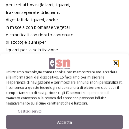
per i reflui bovini (letami, liquami,
frazioni separate di liquami,
digestati da liquami, anche
in miscela con biomasse vegetali,
e chiarificati con ridotto contenuto
di azoto) e suini (per i
liquami per la sola frazione
chiarificata dopo trattamenti di
separazione solido dal liquido e
digestati da liquami assieme a
Utilizziamo tecnologie come i cookie per memorizzare e/o accedere
alle informazioni del dispositivo. Lo facciamo per migliorare
biomasse vegetali).
l'esperienza di navigazione e per mostrare annunci (non) personalizzati.
Il consenso a queste tecnologie ci consentirà di elaborare dati quali il
comportamento di navigazione o gli ID univoci su questo sito. Il
mancato consenso o la revoca del consenso possono influire
TAG
News
Suini
zootecnia
negativamente su alcune caratteristiche e funzioni.
Gestisci servizi
Accetta