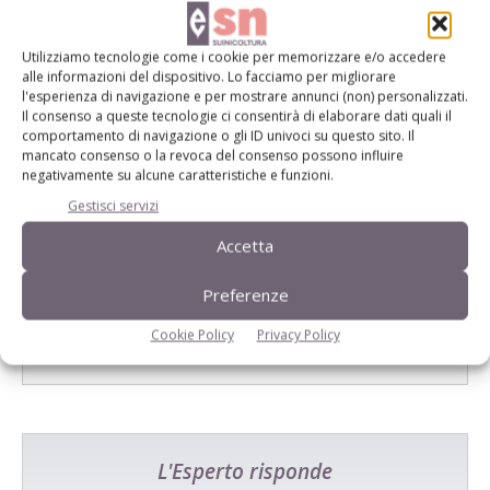
E-magazine
Tecniche, prodotti e servizi dalle aziende
Utilizziamo tecnologie come i cookie per memorizzare e/o accedere
alle informazioni del dispositivo. Lo facciamo per migliorare
l'esperienza di navigazione e per mostrare annunci (non) personalizzati.
Il consenso a queste tecnologie ci consentirà di elaborare dati quali il
comportamento di navigazione o gli ID univoci su questo sito. Il
mancato consenso o la revoca del consenso possono influire
negativamente su alcune caratteristiche e funzioni.
Gestisci servizi
Catalogo Aziende e Prodotti
Accetta
Un modo semplice per cercare un'azienda o un
Preferenze
prodotto!
Cookie Policy
Privacy Policy
Cerca adesso
L'Esperto risponde