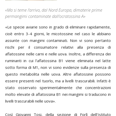
«Ma si teme l’arrivo, dal Nord Europa, dimaterie prime
permangimi contaminate dall’ocratossina A»
«Le specie aviarie sono in grado di eliminare rapidamente,
cioè entro 3-4 giorni, le micotossine nel caso le abbiano
assunte con mangimi contaminati. Non vi sono pertanto
rischi per il consumatore relativi alla presenza di
aflatossine nelle carni e nelle uova. Inoltre, a differenza dei
ruminanti in cui l’aflatossina B1 viene eliminata nel latte
sotto forma di M1, non vi sono evidenze sulla presenza di
questo metabolita nelle uova. Altre aflatossine possono
essere presenti nel tuorlo, ma a livelli trascurabili. Infatti è
stato osservato sperimentalmente che concentrazioni
molto elevate di aflatossina B1 nei mangimi si traducono in
livelli trascurabili nelle uova».
Così
Giovanni Tosi
, della sezione di Forlì dell’Istituto