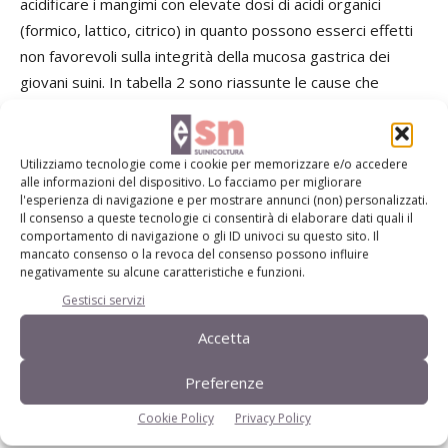
acidificare i mangimi con elevate dosi di acidi organici
(formico, lattico, citrico) in quanto possono esserci effetti
non favorevoli sulla integrità della mucosa gastrica dei
giovani suini. In tabella 2 sono riassunte le cause che
possono favorire l’insorgenza della problematica.
Un connubio di fattori
Utilizziamo tecnologie come i cookie per memorizzare e/o accedere
alle informazioni del dispositivo. Lo facciamo per migliorare
l'esperienza di navigazione e per mostrare annunci (non) personalizzati.
Il consenso a queste tecnologie ci consentirà di elaborare dati quali il
Le ulcere gastriche nel suino sono causate da un
comportamento di navigazione o gli ID univoci su questo sito. Il
mancato consenso o la revoca del consenso possono influire
complesso di fattori che includono l’alimentazione, il
negativamente su alcune caratteristiche e funzioni.
management aziendale, l’ambiente e la presenza di altre
Gestisci servizi
patologie. Quindi non è facile risolvere il problema con un
farmaco o una specifica tecnica di gestione. Per avere il
Accetta
controllo favorevole sulla malattia serve un impegno
Preferenze
coordinato da parte dei mangimisti, dell’allevatore e del
veterinario instaurando una routine adeguata in
Cookie Policy
Privacy Policy
allevamento. Se così è si ridurranno anche i casi sub-clinici e