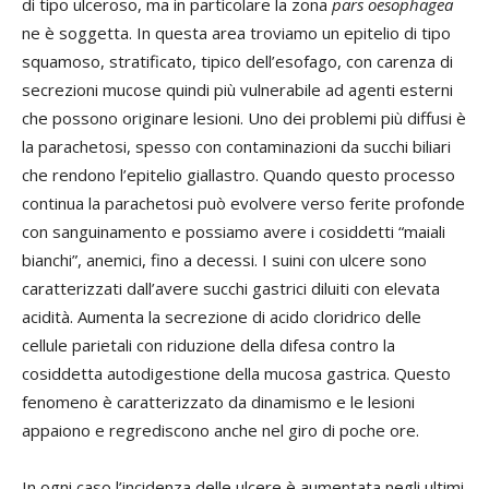
di tipo ulceroso, ma in particolare la zona
pars oesophagea
ne è soggetta. In questa area troviamo un epitelio di tipo
squamoso, stratificato, tipico dell’esofago, con carenza di
secrezioni mucose quindi più vulnerabile ad agenti esterni
che possono originare lesioni. Uno dei problemi più diffusi è
la parachetosi, spesso con contaminazioni da succhi biliari
che rendono l’epitelio giallastro. Quando questo processo
continua la parachetosi può evolvere verso ferite profonde
con sanguinamento e possiamo avere i cosiddetti “maiali
bianchi”, anemici, fino a decessi. I suini con ulcere sono
caratterizzati dall’avere succhi gastrici diluiti con elevata
acidità. Aumenta la secrezione di acido cloridrico delle
cellule parietali con riduzione della difesa contro la
cosiddetta autodigestione della mucosa gastrica. Questo
fenomeno è caratterizzato da dinamismo e le lesioni
appaiono e regrediscono anche nel giro di poche ore.
In ogni caso l’incidenza delle ulcere è aumentata negli ultimi