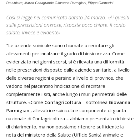
Da sinistra, Marco Casagrande Giovanna Parmigiani, Filippo Gasparini
Così si legge nel comunicato datato 24 marzo. «Ai quesiti
sulle prescrizioni onerose, risposte poco chiare. Il conto
salato, invece è evidente»
"Le aziende suinicole sono chiamate a recintare gli
allevamenti per innalzare il grado di biosicurezza. Come
evidenziato nei giorni scorsi, si è rilevata una difformità
nelle prescrizioni disposte dalle aziende sanitarie, a livello
delle diverse regioni e persino a livello di province, che
vedono nel piacentino l’indicazione di recintare
completamente i siti, anche lungo i muri perimetrali delle
strutture. «Come
Confagricoltura
– sottolinea
Giovanna
Parmigiani
, allevatrice suinicola e componente di giunta
nazionale di Confagricoltura – abbiamo presentato richieste
di chiarimento, ma non possiamo ritenere sufficiente la
nota del ministero della Salute (Ufficio Sanità animale e