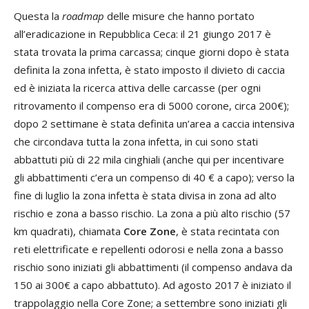
Questa la
roadmap
delle misure che hanno portato
all’eradicazione in Repubblica Ceca: il 21 giungo 2017 è
stata trovata la prima carcassa; cinque giorni dopo è stata
definita la zona infetta, è stato imposto il divieto di caccia
ed è iniziata la ricerca attiva delle carcasse (per ogni
ritrovamento il compenso era di 5000 corone, circa 200€);
dopo 2 settimane è stata definita un’area a caccia intensiva
che circondava tutta la zona infetta, in cui sono stati
abbattuti più di 22 mila cinghiali (anche qui per incentivare
gli abbattimenti c’era un compenso di 40 € a capo); verso la
fine di luglio la zona infetta è stata divisa in zona ad alto
rischio e zona a basso rischio. La zona a più alto rischio (57
km quadrati), chiamata
Core Zone
, è stata recintata con
reti elettrificate e repellenti odorosi e nella zona a basso
rischio sono iniziati gli abbattimenti (il compenso andava da
150 ai 300€ a capo abbattuto). Ad agosto 2017 è iniziato il
trappolaggio nella Core Zone; a settembre sono iniziati gli