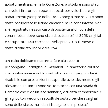
abbattimenti anche nella Core Zone; a ottobre sono stati
coinvolti i tiratori dei reparti speciali per velocizzare gli
abbattimenti (sempre nella Core Zone); a marzo 2018 sono
state recuperate le ultime carcasse nella zona infetta. Non
si è registrato nessun caso di positività al di fuori della
zona infetta, dove sono stati abbattuti più di 3758 cinghiali
e recuperate 444 carcasse. Nell’aprile 2019 il Paese è
stato dichiarato libero dalla PSA.
«In Italia dobbiamo riuscire a fare altrettanto –
propongono Parmigiani e Gasparini – e smetterla col dire
che la situazione è sotto controllo, o ancor peggio che è
risolvibile con prescrizioni in capo alle aziende, mentre gli
allevamenti suinicoli sono sotto scacco con una spada di
Damocle che è da un lato sanitaria, dall’altra commerciale e
gli agricoltori vedono i raccolti devastati perché i cinghiali
sono dello stato, ma i danni li pagano le imprese»."