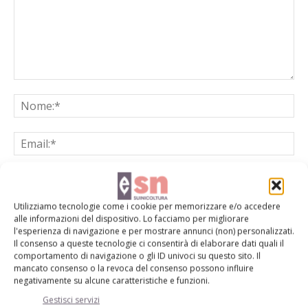
Utilizziamo tecnologie come i cookie per memorizzare e/o accedere
Salva il mio nome, email e sito web in questo browser per la
alle informazioni del dispositivo. Lo facciamo per migliorare
prossima volta che commento.
l'esperienza di navigazione e per mostrare annunci (non) personalizzati.
Il consenso a queste tecnologie ci consentirà di elaborare dati quali il
comportamento di navigazione o gli ID univoci su questo sito. Il
mancato consenso o la revoca del consenso possono influire
negativamente su alcune caratteristiche e funzioni.
Gestisci servizi