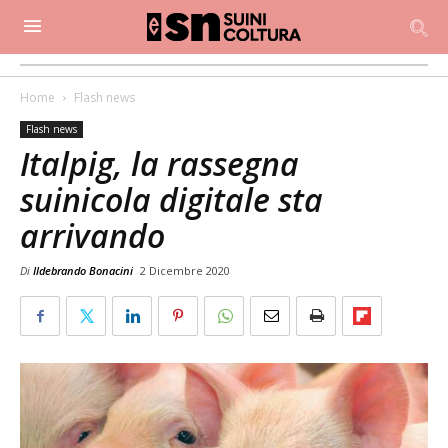
Home
Flash news
Flash news
Italpig, la rassegna
suinicola digitale sta
arrivando
Di
Ildebrando Bonacini
2 Dicembre 2020