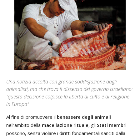
Una notizia accolta con grande soddisfazione dagli
animalisti, ma che trova il dissenso del governo israeliano:
"questa decisione colpisce la libertà di culto e di religione
in Europa"
Al fine di promuovere il
benessere degli animali
nell’ambito della
macellazione rituale
, gli
Stati membri
possono, senza violare i diritti fondamentali sanciti dalla