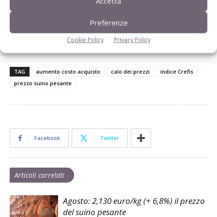
Accetta
fornisce all’allevatore un’immediata percezione,
ovviamente in termini di media, di quanto sta rendendo la
Preferenze
sua attività quotidiana e di quale sia l’andamento rispetto ai
mesi precedenti.
Cookie Policy
Privacy Policy
TAG
aumento costo acquisto
calo dei prezzi
indice Crefis
prezzo suino pesante
Facebook
Twitter
Articoli correlati
Agosto: 2,130 euro/kg (+ 6,8%) il prezzo
del suino pesante