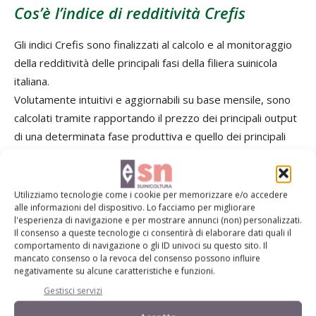
Cos’è l’indice di redditività Crefis
Gli indici Crefis sono finalizzati al calcolo e al monitoraggio
della redditività delle principali fasi della filiera suinicola
italiana.
Volutamente intuitivi e aggiornabili su base mensile, sono
calcolati tramite rapportando il prezzo dei principali output
di una determinata fase produttiva e quello dei principali
input: tanto più è elevato il valore dell’indice, tanto
maggiore è la redditività.
In particolare, l’Indice Crefis di redditività dell’allevamento
Utilizziamo tecnologie come i cookie per memorizzare e/o accedere
alle informazioni del dispositivo. Lo facciamo per migliorare
viene calcolato attraverso il rapporto tra il prezzo del suino
l'esperienza di navigazione e per mostrare annunci (non) personalizzati.
pesante (principale output) e una media ponderata dei
Il consenso a queste tecnologie ci consentirà di elaborare dati quali il
prezzi dei principali input, in particolare mais e soia,
comportamento di navigazione o gli ID univoci su questo sito. Il
mancato consenso o la revoca del consenso possono influire
impiegati nell’intero periodo di allevamento.
negativamente su alcune caratteristiche e funzioni.
L’indice, quindi, esprime sinteticamente la redditività dei
Gestisci servizi
suini macellati nel mese per il quale l’indice è calcolato, e