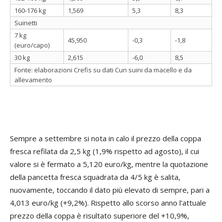
160-176 kg
1,569
5,3
8,3
Suinetti
7 kg
45,950
-0,3
-1,8
(euro/capo)
30 kg
2,615
-6,0
8,5
Fonte: elaborazioni Crefis su dati Cun suini da macello e da
allevamento
Sempre a settembre si nota in calo il prezzo della coppa
fresca refilata da 2,5 kg (1,9% rispetto ad agosto), il cui
valore si è fermato a 5,120 euro/kg, mentre la quotazione
della pancetta fresca squadrata da 4/5 kg è salita,
nuovamente, toccando il dato più elevato di sempre, pari a
4,013 euro/kg (+9,2%). Rispetto allo scorso anno l’attuale
prezzo della coppa è risultato superiore del +10,9%,