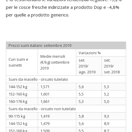
per le cosce fresche indirizzate a prodotto Dop e -4,8%
per quelle a prodotto generico.
Prezzi suini italiani: settembre 2019
Variazioni %
Medie mensili
Cun suini e
set.
set.
(€/kg) settembre
suinetti
2019/
2019/
2019
ago. 2019
set. 2018
Suini da macello - circuito tutelato
144-152 kg
1,571
5,6
5,3
152-160 kg
1,601
5,5
5,2
160-176 kg
1,661
5,3
5,0
Suini da macello - circuito non tutelato
90-115 kg
1,419
5,8
9,3
144-152 kg
1,479
5,6
8,9
152-160 kg
1,509
5,5
8,7