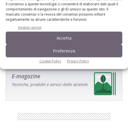
Il consenso a queste tecnologie ci consentirà di elaborare dati quali il
comportamento di navigazione o gli ID univoci su questo sito. Il
mancato consenso o la revoca del consenso possono influire
negativamente su alcune caratteristiche e funzioni.
Salva il mio nome, email e sito web in questo browser per la
Gestisci servizi
prossima volta che commento.
Accetta
Preferenze
Cookie Policy
Privacy Policy
E-magazine
Tecniche, prodotti e servizi dalle aziende