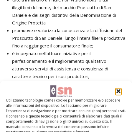
illegittimi del nome, del marchio Prosciutto di San
Daniele e dei segni distintivi della Denominazione di
Origine Protetta;
promuove e valorizza la conoscenza e la diffusione del
Prosciutto di San Daniele, lungo l’intera filiera produttiva
fino a raggiungere il consumatore finale;
è impegnato nell’attuare iniziative per il
perfezionamento e il miglioramento qualitativo,
attraverso servizi di assistenza e consulenza di
carattere tecnico per i soci produttori;
salvaguarda la tipicità e le caratteristiche del San
Daniele;
regolamenta materie di interesse comune per tutti i
Utilizziamo tecnologie come i cookie per memorizzare e/o accedere
alle informazioni del dispositivo. Lo facciamo per migliorare
soggetti della filiera produttiva;
l'esperienza di navigazione e per mostrare annunci (non) personalizzati.
svolge attività di normazione tecnico-produttiva.
Il consenso a queste tecnologie ci consentirà di elaborare dati quali il
comportamento di navigazione o gli ID univoci su questo sito. Il
mancato consenso o la revoca del consenso possono influire
negativamente su alcune caratteristiche e funzioni.