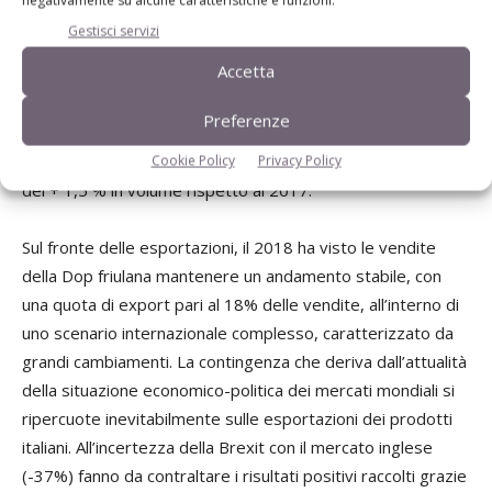
Dati di mercato e di filiera
Gestisci servizi
Accetta
La produzione del Prosciutto di San Daniele Dop nel 2018 è
stata pari a 2.787.812 cosce avviate alla lavorazione, con
Preferenze
un + 5,4% rispetto al 2017. Per quanto riguarda le vendite,
il San Daniele Dop ha registrato una crescita complessiva
Cookie Policy
Privacy Policy
del + 1,5 % in volume rispetto al 2017.
Sul fronte delle esportazioni, il 2018 ha visto le vendite
della Dop friulana mantenere un andamento stabile, con
una quota di export pari al 18% delle vendite, all’interno di
uno scenario internazionale complesso, caratterizzato da
grandi cambiamenti. La contingenza che deriva dall’attualità
della situazione economico-politica dei mercati mondiali si
ripercuote inevitabilmente sulle esportazioni dei prodotti
italiani. All’incertezza della Brexit con il mercato inglese
(-37%) fanno da contraltare i risultati positivi raccolti grazie