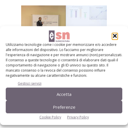
Utilizziamo tecnologie come i cookie per memorizzare e/o accedere
alle informazioni del dispositivo. Lo facciamo per migliorare
l'esperienza di navigazione e per mostrare annunci (non) personalizzati.
Il consenso a queste tecnologie ci consentirà di elaborare dati quali il
comportamento di navigazione o gli ID univoci su questo sito. Il
Giovanbattista Guadagnini, uno dei relatori della Giornata della
mancato consenso o la revoca del consenso possono influire
Suinicoltura
negativamente su alcune caratteristiche e funzioni.
Gestisci servizi
Infine, la somministrazione con acqua, ha sottolineato
Scollo, «è favorevole per garantire l’assunzione da parte di
Accetta
quegli animali che non hanno appetito; la conseguenza
Preferenze
negativa tuttavia è l’ingente spreco di prodotto».
«È per questi motivi che la somministrazione individuale
Cookie Policy
Privacy Policy
tramite iniezione – ha concluso Scollo – risulta certamente