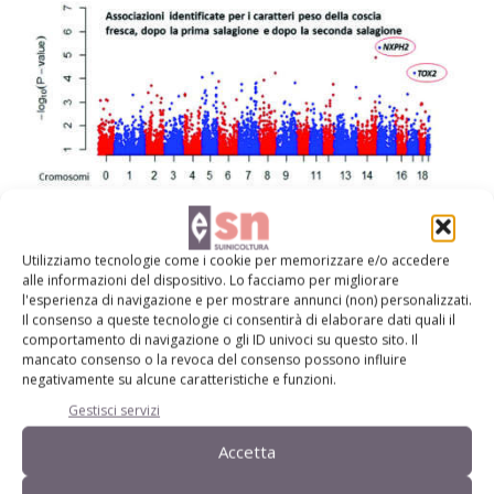
Utilizziamo tecnologie come i cookie per memorizzare e/o accedere
alle informazioni del dispositivo. Lo facciamo per migliorare
l'esperienza di navigazione e per mostrare annunci (non) personalizzati.
Il consenso a queste tecnologie ci consentirà di elaborare dati quali il
comportamento di navigazione o gli ID univoci su questo sito. Il
mancato consenso o la revoca del consenso possono influire
negativamente su alcune caratteristiche e funzioni.
Gestisci servizi
Fig. 3 - Alcuni risultati dello studio di associazione tra i caratteri di qualità della coscia
e i marcatori genetici. Sull’asse delle ascisse sono riportate le posizioni degli Snp
Accetta
(rappresentati come punti colorati in blu e rosso) sui cromosomi suini, mentre le
ordinate riportano i livelli di significatività dell’associazione