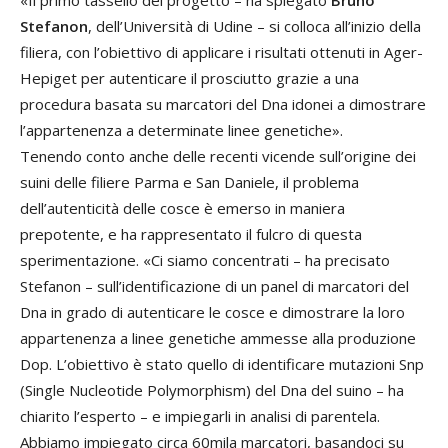
«Il primo tassello del progetto – ha spiegato
Bruno
Stefanon
, dell’Università di Udine – si colloca all’inizio della
filiera, con l’obiettivo di applicare i risultati ottenuti in Ager-
Hepiget per autenticare il prosciutto grazie a una
procedura basata su marcatori del Dna idonei a dimostrare
l’appartenenza a determinate linee genetiche».
Tenendo conto anche delle recenti vicende sull’origine dei
suini delle filiere Parma e San Daniele, il problema
dell’autenticità delle cosce è emerso in maniera
prepotente, e ha rappresentato il fulcro di questa
sperimentazione. «Ci siamo concentrati – ha precisato
Stefanon – sull’identificazione di un panel di marcatori del
Dna in grado di autenticare le cosce e dimostrare la loro
appartenenza a linee genetiche ammesse alla produzione
Dop. L’obiettivo è stato quello di identificare mutazioni Snp
(Single Nucleotide Polymorphism) del Dna del suino – ha
chiarito l’esperto – e impiegarli in analisi di parentela.
Abbiamo impiegato circa 60mila marcatori, basandoci su