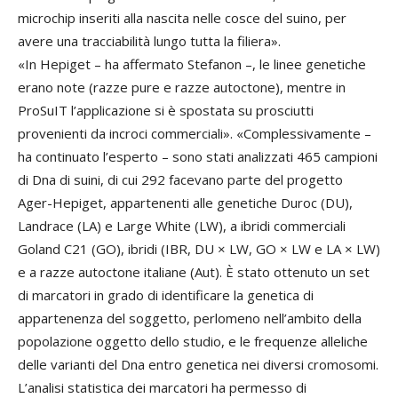
microchip inseriti alla nascita nelle cosce del suino, per
avere una tracciabilità lungo tutta la filiera».
«In Hepiget – ha affermato Stefanon –, le linee genetiche
erano note (razze pure e razze autoctone), mentre in
ProSuIT l’applicazione si è spostata su prosciutti
provenienti da incroci commerciali». «Complessivamente –
ha continuato l’esperto – sono stati analizzati 465 campioni
di Dna di suini, di cui 292 facevano parte del progetto
Ager-Hepiget, appartenenti alle genetiche Duroc (DU),
Landrace (LA) e Large White (LW), a ibridi commerciali
Goland C21 (GO), ibridi (IBR, DU × LW, GO × LW e LA × LW)
e a razze autoctone italiane (Aut). È stato ottenuto un set
di marcatori in grado di identificare la genetica di
appartenenza del soggetto, perlomeno nell’ambito della
popolazione oggetto dello studio, e le frequenze alleliche
delle varianti del Dna entro genetica nei diversi cromosomi.
L’analisi statistica dei marcatori ha permesso di