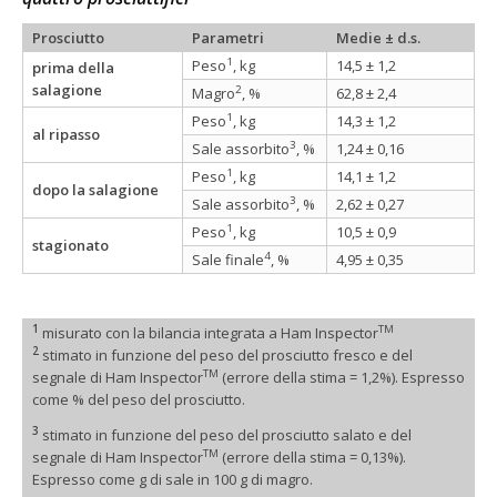
Prosciutto
Parametri
Medie ± d.s.
1
Peso
, kg
14,5 ± 1,2
prima della
salagione
2
Magro
, %
62,8 ± 2,4
1
Peso
, kg
14,3 ± 1,2
al ripasso
3
Sale assorbito
, %
1,24 ± 0,16
1
Peso
, kg
14,1 ± 1,2
dopo la salagione
3
Sale assorbito
, %
2,62 ± 0,27
1
Peso
, kg
10,5 ± 0,9
stagionato
4
Sale finale
, %
4,95 ± 0,35
1
TM
misurato con la bilancia integrata a Ham Inspector
2
stimato in funzione del peso del prosciutto fresco e del
TM
segnale di Ham Inspector
(errore della stima = 1,2%). Espresso
come % del peso del prosciutto.
3
stimato in funzione del peso del prosciutto salato e del
TM
segnale di Ham Inspector
(errore della stima = 0,13%).
Espresso come g di sale in 100 g di magro.