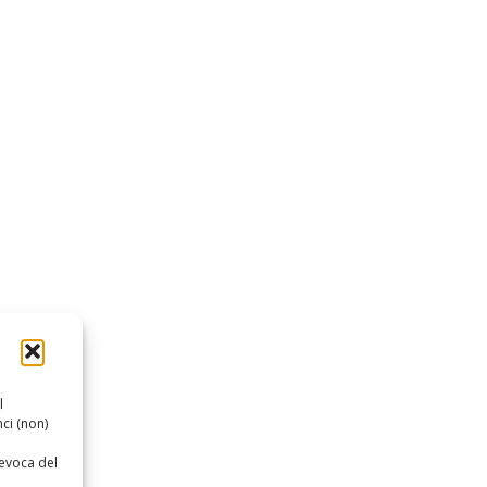
l
ci (non)
revoca del