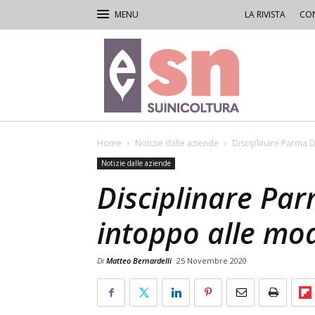
LA RIVISTA
CON
Rivista
di
Suinicoltura
Home
Notizie dalle aziende
Disciplinare Parma 
Notizie dalle aziende
Disciplinare Pa
intoppo alle mod
Di
Matteo Bernardelli
25 Novembre 2020