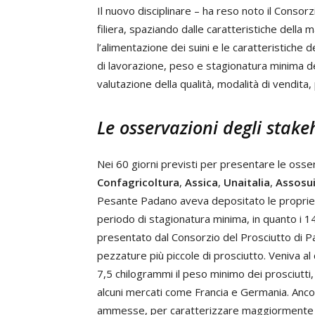
Il nuovo disciplinare – ha reso noto il Consorzi
filiera, spaziando dalle caratteristiche della m
l’alimentazione dei suini e le caratteristiche
di lavorazione, peso e stagionatura minima de
valutazione della qualità, modalità di vendita
Le osservazioni degli stake
Nei 60 giorni previsti per presentare le osser
Confagricoltura
,
Assica
,
Unaitalia
,
Assosui
Pesante Padano aveva depositato le proprie o
periodo di stagionatura minima, in quanto i 14 
presentato dal Consorzio del Prosciutto di P
pezzature più piccole di prosciutto. Veniva a
7,5 chilogrammi il peso minimo dei prosciutti,
alcuni mercati come Francia e Germania. Ancor
ammesse, per caratterizzare maggiormente i suin