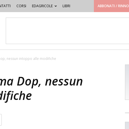
TATTI
CORSI
EDAGRICOLE
LIBRI
ABBONATI / RINN
Dop, nessun intoppo alle modifiche
rma Dop, nessun
ifiche