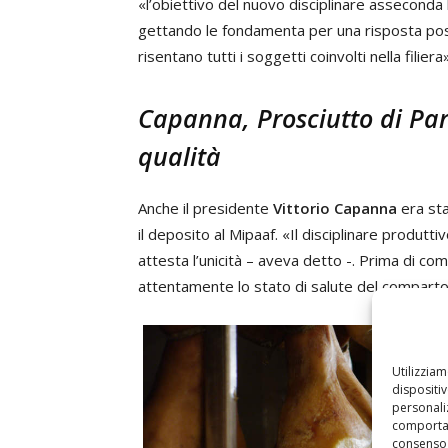
«l’obiettivo del nuovo disciplinare asseconda 
gettando le fondamenta per una risposta posi
risentano tutti i soggetti coinvolti nella filiera»
Capanna, Prosciutto di Parm
qualità
Anche il presidente
Vittorio Capanna
era sta
il deposito al Mipaaf. «Il disciplinare produt
attesta l’unicità – aveva detto -. Prima di co
attentamente lo stato di salute del comparto 
Utilizzia
dispositi
personaliz
comportam
consenso 