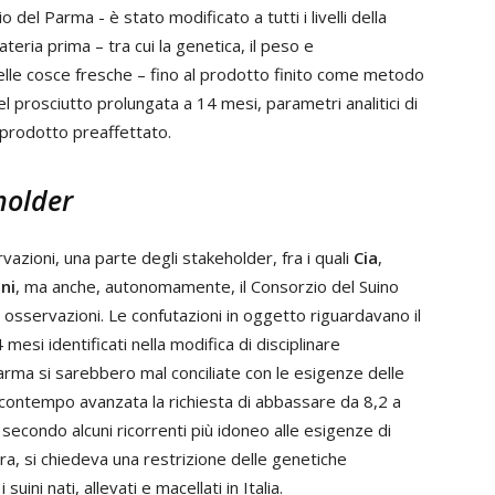
o del Parma - è stato modificato a tutti i livelli della
ateria prima – tra cui la genetica, il peso e
 delle cosce fresche – fino al prodotto finito come metodo
l prosciutto prolungata a 14 mesi, parametri analitici di
, prodotto preaffettato.
holder
vazioni, una parte degli stakeholder, fra i quali
Cia
,
ni
, ma anche, autonomamente, il Consorzio del Suino
sservazioni. Le confutazioni in oggetto riguardavano il
mesi identificati nella modifica di disciplinare
arma si sarebbero mal conciliate con le esigenze delle
l contempo avanzata la richiesta di abbassare da 8,2 a
 secondo alcuni ricorrenti più idoneo alle esigenze di
a, si chiedeva una restrizione delle genetiche
i nati, allevati e macellati in Italia.