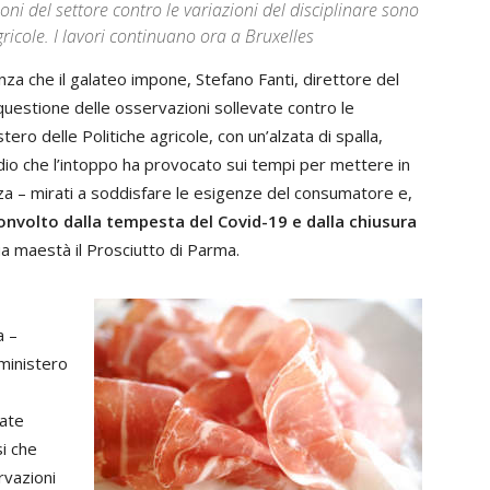
ni del settore contro le variazioni del disciplinare sono
gricole. I lavori continuano ora a Bruxelles
nza che il galateo impone, Stefano Fanti, direttore del
 questione delle osservazioni sollevate contro le
tero delle Politiche agricole, con un’alzata di spalla,
idio che l’intoppo ha provocato sui tempi per mettere in
za – mirati a soddisfare le esigenze del consumatore e,
nvolto dalla tempesta del Covid-19 e dalla chiusura
sua maestà il Prosciutto di Parma.
a –
 ministero
tate
si che
rvazioni