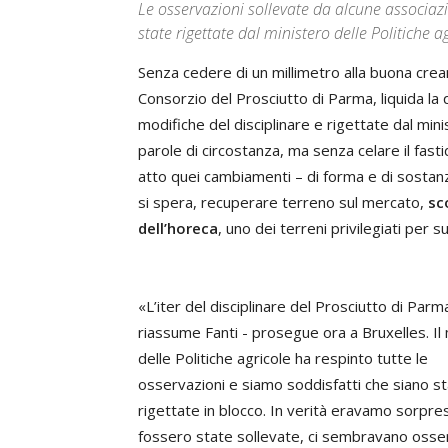
Le osservazioni sollevate da alcune associazio
state rigettate dal ministero delle Politiche a
Senza cedere di un millimetro alla buona crea
Consorzio del Prosciutto di Parma, liquida la
modifiche del disciplinare e rigettate dal minis
parole di circostanza, ma senza celare il fast
atto quei cambiamenti – di forma e di sostan
si spera, recuperare terreno sul mercato,
sco
dell’horeca
, uno dei terreni privilegiati per 
«L’iter del disciplinare del Prosciutto di Parm
riassume Fanti - prosegue ora a Bruxelles. Il
delle Politiche agricole ha respinto tutte le
osservazioni e siamo soddisfatti che siano s
rigettate in blocco. In verità eravamo sorpre
fossero state sollevate, ci sembravano osse