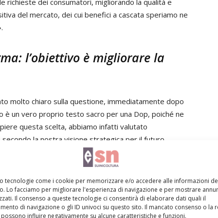
le richieste dei consumatori, migliorando la qualità e
tiva del mercato, dei cui benefici a cascata speriamo ne
.
a: l’obiettivo è migliorare la
to molto chiaro sulla questione, immediatamente dopo
tivo è un vero proprio testo sacro per una Dop, poiché ne
mpiere questa scelta, abbiamo infatti valutato
secondo la nostra visione strategica per il futuro.
mo tecnologie come i cookie per memorizzare e/o accedere alle informazioni de
vo. Lo facciamo per migliorare l'esperienza di navigazione e per mostrare annun
zati. Il consenso a queste tecnologie ci consentirà di elaborare dati quali il
ento di navigazione o gli ID univoci su questo sito. Il mancato consenso o la 
possono influire negativamente su alcune caratteristiche e funzioni.