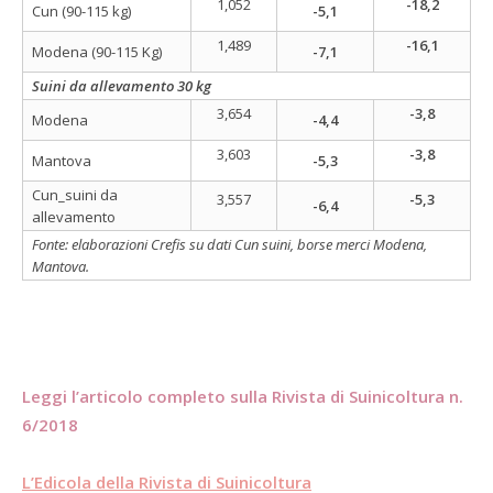
1,052
-18,2
Cun (90-115 kg)
-5,1
1,489
-16,1
Modena (90-115 Kg)
-7,1
Suini da allevamento 30 kg
3,654
-3,8
Modena
-4,4
3,603
-3,8
Mantova
-5,3
Cun_suini da
3,557
-5,3
-6,4
allevamento
Fonte: elaborazioni Crefis su dati Cun suini, borse merci Modena,
Mantova.
Leggi l’articolo completo sulla Rivista di Suinicoltura n.
6/201
8
L’Edicola della Rivista di Suinicoltura