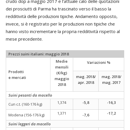
crudo dop a maggio 2017 e l’attuale calo delle quotazioni
dei prosciutti di Parma ha trascinato verso il basso la
redditività delle produzioni tipiche. Andamento opposto,
invece, si è registrato per le produzioni non tipiche che
hanno visto incrementare la propria redditività rispetto al
mese precedente.
Prezzi suini italiani: maggio 2018
Medie
Variazioni %
mensili
Prodotti
(€/kg)
mag. 2018/
mag. 2018/
e mercati
maggio
apr. 2018
mag. 2017
2018
Suini pesanti da macello
1,374
-5,8
-16,3
Cun c.t. (160-176 kg)
1,371
-17,2
Modena (156-176 kg)
-7,6
Suini leggeri da macello