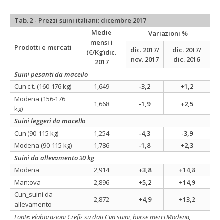
Tab. 2 - Prezzi suini italiani: dicembre 2017
Medie
Variazioni %
mensili
Prodotti e mercati
dic. 2017/
dic. 2017/
(€/Kg)
dic.
nov. 2017
dic. 2016
2017
Suini pesanti da macello
Cun c.t. (160-176 kg)
1,649
-3,2
+1,2
Modena (156-176
1,668
-1,9
+2,5
kg)
Suini leggeri da macello
Cun (90-115 kg)
1,254
-4,3
-3,9
Modena (90-115 kg)
1,786
-1,8
+2,3
Suini da allevamento 30 kg
Modena
2,914
+3,8
+14,8
Mantova
2,896
+5,2
+14,9
Cun_suini da
2,872
+4,9
+13,2
allevamento
Fonte: elaborazioni Crefis su dati Cun suini, borse merci Modena,