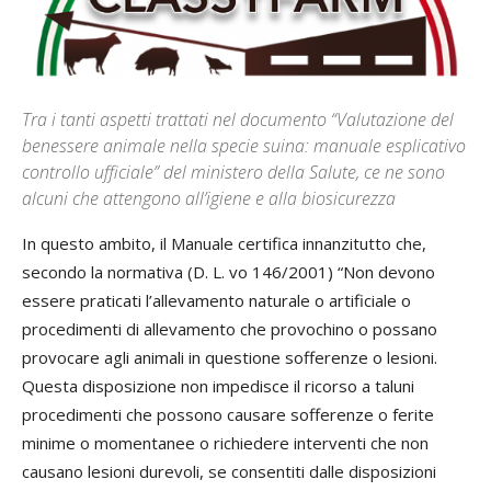
Tra i tanti aspetti trattati nel documento “Valutazione del
benessere animale nella specie suina: manuale esplicativo
controllo ufficiale” del ministero della Salute, ce ne sono
alcuni che attengono all’igiene e alla biosicurezza
In questo ambito, il Manuale certifica innanzitutto che,
secondo la normativa (D. L. vo 146/2001) “Non devono
essere praticati l’allevamento naturale o artificiale o
procedimenti di allevamento che provochino o possano
provocare agli animali in questione sofferenze o lesioni.
Questa disposizione non impedisce il ricorso a taluni
procedimenti che possono causare sofferenze o ferite
minime o momentanee o richiedere interventi che non
causano lesioni durevoli, se consentiti dalle disposizioni