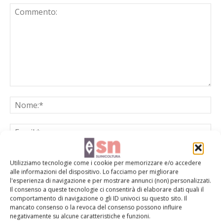
Utilizziamo tecnologie come i cookie per memorizzare e/o accedere
alle informazioni del dispositivo. Lo facciamo per migliorare
l'esperienza di navigazione e per mostrare annunci (non) personalizzati.
Salva il mio nome, email e sito web in questo browser per la
Il consenso a queste tecnologie ci consentirà di elaborare dati quali il
prossima volta che commento.
comportamento di navigazione o gli ID univoci su questo sito. Il
mancato consenso o la revoca del consenso possono influire
negativamente su alcune caratteristiche e funzioni.