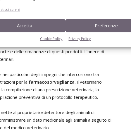
ngimi medicati e in particolare sul “
Sistema informativo
stisci servizi
Accetta
Preferenze
’intero ciclo che va dalla prescrizione dei medicinali e
ario in zootecnia, sino alla loro erogazione e soprattutto
Cookie Policy
Privacy Policy
lare si dovranno andare a registrare le informazioni
corte e delle rimanenze di questi prodotti. L’onere di
erinari.
 nei particolari degli impegni che intercorrono tra
trazioni per la
farmacosorveglianza
, il veterinario
 la compilazione di una prescrizione veterinaria; la
pilazione preventiva di un protocollo terapeutico.
mette al proprietario/detentore degli animali di
omministrare un dato medicinale agli animali a seguito di
te del medico veterinario.