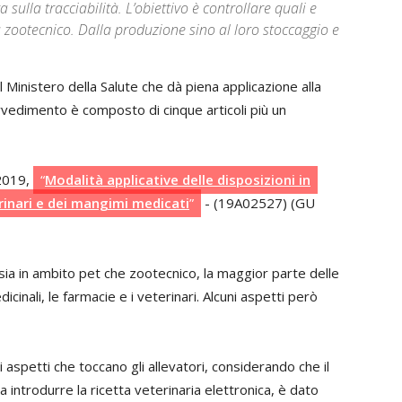
a sulla tracciabilità. L’obiettivo è controllare quali e
zootecnico. Dalla produzione sino al loro stoccaggio e
l Ministero della Salute che dà piena applicazione alla
ovvedimento è composto di cinque articoli più un
 2019,
“
Modalità applicative delle disposizioni in
erinari e dei mangimi medicati
”
- (19A02527) (GU
sia in ambito pet che zootecnico, la maggior parte delle
cinali, le farmacie e i veterinari. Alcuni aspetti però
 aspetti che toccano gli allevatori, considerando che il
 a introdurre la ricetta veterinaria elettronica, è dato