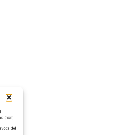
l
ci (non)
revoca del