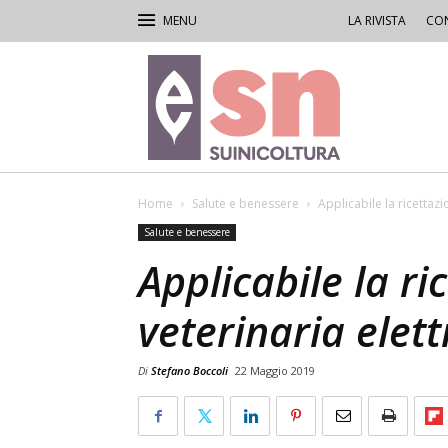
LA RIVISTA
CON
Rivista
di
Suinicoltura
Home
Salute e benessere
Applicabile la ricettazi
Salute e benessere
Applicabile la ri
veterinaria elet
Di
Stefano Boccoli
22 Maggio 2019