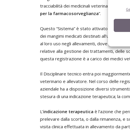
tracciabilità dei medicinali veterinari e dei ma
Ge
per la farmacosorveglianza
”.
Questo “Sistema” è stato attivato per gestire l
dei mangimi medicati destinati all’uso veterin
al loro uso negli allevamenti, dove in partico
relative alla gestione dei trattamenti, delle s
questa registrazione è a carico dei medici vet
Il Disciplinare tecnico entra poi maggiormente
veterinario e allevatore. Nel corso delle regis
aziendale ha a disposizione diversi strumenti:
stesura di una indicazione terapeutica; la com
L’
indicazione terapeutica
è l’azione che per
prelevare dalla scorta, o dalla rimanenza, e s
visita clinica effettuata in allevamento da par