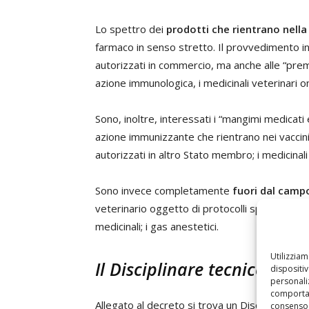
Lo spettro dei
prodotti che rientrano nella
farmaco in senso stretto. Il provvedimento infa
autorizzati in commercio, ma anche alle “prem
azione immunologica, i medicinali veterinari ome
Sono, inoltre, interessati i “mangimi medicati
azione immunizzante che rientrano nei vaccini 
autorizzati in altro Stato membro; i medicinali
Sono invece completamente
fuori dal campo
veterinario oggetto di protocolli sperimentali
medicinali; i gas anestetici.
Utilizzia
Il Disciplinare tecnico
dispositi
personaliz
comportam
Allegato al decreto si trova un Disciplinare te
consenso 