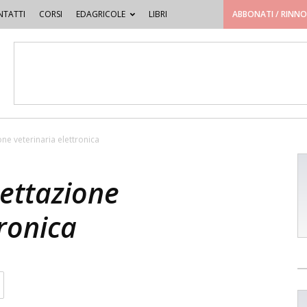
TATTI
CORSI
EDAGRICOLE
LIBRI
ABBONATI / RINN
one veterinaria elettronica
cettazione
tronica