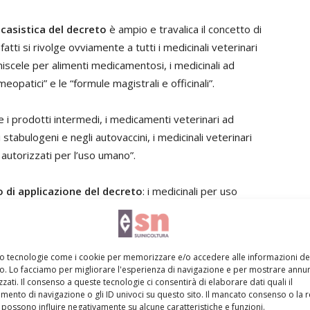
 casistica del decreto
è ampio e travalica il concetto di
tti si rivolge ovviamente a tutti i medicinali veterinari
iscele per alimenti medicamentosi, i medicinali ad
opatici” e le “formule magistrali e officinali”.
 e i prodotti intermedi, i medicamenti veterinari ad
stabulogeni e negli autovaccini, i medicinali veterinari
 autorizzati per l’uso umano”.
 di applicazione del decreto
: i medicinali per uso
; le materie prime per la produzione di specialità
mo tecnologie come i cookie per memorizzare e/o accedere alle informazioni de
vo. Lo facciamo per migliorare l'esperienza di navigazione e per mostrare annun
zati. Il consenso a queste tecnologie ci consentirà di elaborare dati quali il
ento di navigazione o gli ID univoci su questo sito. Il mancato consenso o la 
cnico, che incentra l’attenzione sull’intero meccanismo di
possono influire negativamente su alcune caratteristiche e funzioni.