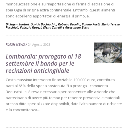
monosuccessione e sull’importazione di farina di estrazione di
soia Ogm di origine extra continentale. Entrambi questi alimenti
sono eccellenti apportatori di energia, il primo, e...
Di
Sujen Santini
,
Davide Bochicchio
,
Roberto Davolio
,
Valerio Faeti
,
Maria Teresa
Pacchioli
,
Fabrizio Ruozzi
,
Elena Zanelli
e
Alessandro Zatta
FLASH NEWS
24 Agosto 2023
Lombardia: prorogato al 18
settembre il bando per le
recinzioni anticinghiale
Costo massimo intervento finanziabile 100.000 euro, contributo
parti al 65% della spesa sostenuta "La proroga - commenta
Beduschi - si è resa necessaria per consentire alle aziende che
partecipano di avere più tempo per reperire preventivi e materiali
presso ditte specializzate disponibili, dato l'alto numero di richieste
e la concomitanza...