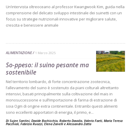
Un’intervista oltreoceano al professor Kwangwook Kim, guida nella
comprensione del delicato sviluppo intestinale dei suinetti con un
focus su strategie nutrizionali innovative per migliorare salute,
crescita e benessere animale
ALIMENTAZIONE
1 Marzo 2025
So-ppeso: il suino pesante ma
sostenibile
Nel territorio lombardo, di forte concentrazione zootecnica,
l’allevamento del suino è sostenuto da piani colturali altrettanto
intensivi, basati principalmente sulla coltivazione del mais in
monosuccessione e sull’importazione di farina di estrazione di
soia Ogm di origine extra continentale. Entrambi questi alimenti
sono eccellenti apportatori di energia, il primo, e...
Di
Sujen Santini
,
Davide Bochicchio
,
Roberto Davolio
,
Valerio Faeti
,
Maria Teresa
Pacchioli
,
Fabrizio Ruozzi
,
Elena Zanelli
e
Alessandro Zatta