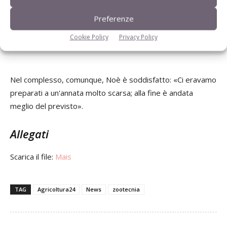
tratta soprattutto di semine tardive, mentre ha fatto
meglio chi ha seminato presto; diciamo in epoca canonica.
Preferenze
Oppure, chi ha la fortuna di avere terreni sciolti, che non
Cookie Policy
Privacy Policy
soffrono l'eccesso di acqua».
Nel complesso, comunque, Noè è soddisfatto: «Ci eravamo
preparati a un'annata molto scarsa; alla fine è andata
meglio del previsto».
Allegati
Scarica il file:
Mais
TAG
Agricoltura24
News
zootecnia