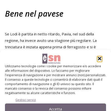
Bene nel pavese
Se Lodi è partita in netto ritardo, Pavia, nel sud della
regione, ha invece avuto una stagione più regolare. La
trinciatura è iniziata appena prima di ferragosto e si è
conclusa con il mese di settembre.
Utilizziamo tecnologie come i cookie per memorizzare e/o accedere
alle informazioni del dispositivo. Lo facciamo per migliorare
Per questo areale ecco la segnalazione di Luigi Noè,
l'esperienza di navigazione e per mostrare annunci (non) personalizzati.
agromeccanico di Garlasco: «Abbiamo prodotto un 15%
Il consenso a queste tecnologie ci consentirà di elaborare dati quali il
comportamento di navigazione o gli ID univoci su questo sito. Il
circa in meno dello scorso anno. Se nel 2012 si sfioravano i
mancato consenso o la revoca del consenso possono influire
650 quintali come punta massima, quest'anno chi è andato
negativamente su alcune caratteristiche e funzioni.
davvero bene è arrivato vicino a 600, ma la media è
Gestisci servizi
attorno a 450 e in molti sono rimasti sotto quota 400. Si
Accetta