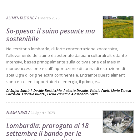
ALIMENTAZIONE
1 Marzo 2025
So-ppeso: il suino pesante ma
sostenibile
Nel territorio lombardo, di forte concentrazione zootecnica,
l’allevamento del suino è sostenuto da piani colturali altrettanto
intensivi, basati principalmente sulla coltivazione del mais in
monosuccessione e sull’importazione di farina di estrazione di
soia Ogm di origine extra continentale. Entrambi questi alimenti
sono eccellenti apportatori di energia, il primo, e...
Di
Sujen Santini
,
Davide Bochicchio
,
Roberto Davolio
,
Valerio Faeti
,
Maria Teresa
Pacchioli
,
Fabrizio Ruozzi
,
Elena Zanelli
e
Alessandro Zatta
FLASH NEWS
24 Agosto 2023
Lombardia: prorogato al 18
settembre il bando per le