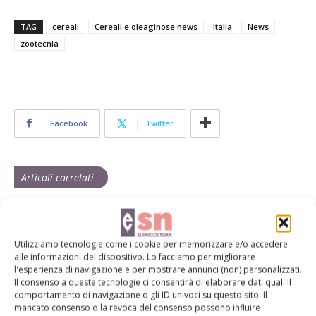
TAG
cereali
Cereali e oleaginose news
Italia
News
zootecnia
Facebook
Twitter
Articoli correlati
Peste suina si allarga in Piemonte,
primo caso nell’Astigiano
Utilizziamo tecnologie come i cookie per memorizzare e/o accedere
alle informazioni del dispositivo. Lo facciamo per migliorare
l'esperienza di navigazione e per mostrare annunci (non) personalizzati.
Psa, Confagricoltura chiede alle banche
Il consenso a queste tecnologie ci consentirà di elaborare dati quali il
comportamento di navigazione o gli ID univoci su questo sito. Il
di sospendere i pagamenti
mancato consenso o la revoca del consenso possono influire