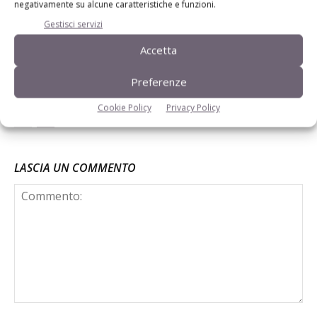
negativamente su alcune caratteristiche e funzioni.
Gestisci servizi
Assalzoo: grave carenza materie prime
agricole. Rischio blocco della
Accetta
produzione dei mangimi, si profila
l’abbattimento degli animali allevati
Preferenze
Cookie Policy
Privacy Policy
LASCIA UN COMMENTO