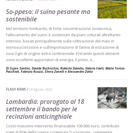
So-ppeso: il suino pesante ma
sostenibile
Nel territorio lombardo, di forte concentrazione zootecnica,
l’allevamento del suino è sostenuto da piani colturali altrettanto
intensivi, basati principalmente sulla coltivazione del mais in
monosuccessione e sull’importazione di farina di estrazione di
soia Ogm di origine extra continentale. Entrambi questi alimenti
sono eccellenti apportatori di energia, il primo, e...
Di
Sujen Santini
,
Davide Bochicchio
,
Roberto Davolio
,
Valerio Faeti
,
Maria Teresa
Pacchioli
,
Fabrizio Ruozzi
,
Elena Zanelli
e
Alessandro Zatta
FLASH NEWS
24 Agosto 2023
Lombardia: prorogato al 18
settembre il bando per le
recinzioni anticinghiale
Costo massimo intervento finanziabile 100.000 euro, contributo
parti al 65% della spesa sostenuta "La proroga - commenta