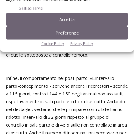
Discorso assai simile per la ritenzione di placenta, assente
Gestisci servizi
dai gruppi monitorati e, al contrario, ben presente nei
Accetta
gruppi-testimone: si sono registrati 10 casi sulle 60 manze
alloggiate in sala parto e 14 su 240 per quelle rimaste in
Preferenze
area delle asciutte. Anche le pluripare non monitorate
Cookie Policy
Privacy Policy
hanno manifestato tassi di ritenzione della placenta più alti
di quelle sottoposte a controllo remoto.
Infine, il comportamento nel post-parto: «L'intervallo
parto-concepimento - scrivono ancora i ricercatori - scende
a 115 giorni, contro i 144 e 150 degli animali non assistiti,
rispettivamente in sala parto e in box di asciutta. Andando
nel dettaglio, vediamo che le primipare controllate hanno
ridotto l'intervallo di 32 giorni rispetto al gruppo di
controllo in sala parto e di 46,5 sulle non controllate in area
di asciutta. Anche il numero di inseminazioni necessario per