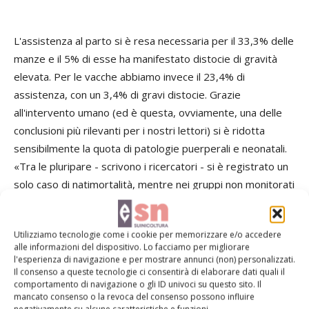
L'assistenza al parto si è resa necessaria per il 33,3% delle
manze e il 5% di esse ha manifestato distocie di gravità
elevata. Per le vacche abbiamo invece il 23,4% di
assistenza, con un 3,4% di gravi distocie. Grazie
all'intervento umano (ed è questa, ovviamente, una delle
conclusioni più rilevanti per i nostri lettori) si è ridotta
sensibilmente la quota di patologie puerperali e neonatali.
«Tra le pluripare - scrivono i ricercatori - si è registrato un
solo caso di natimortalità, mentre nei gruppi non monitorati
l'incidenza andava dal 9,6 al 16,7%. A eccezione delle
pluripare ospitate in sala parto, il tasso di natimortalità è
Utilizziamo tecnologie come i cookie per memorizzare e/o accedere
stato sempre superiore nei gruppi di controllo. Inoltre, per
alle informazioni del dispositivo. Lo facciamo per migliorare
le manze, l'incidenza delle infezioni uterine post-parto è
l'esperienza di navigazione e per mostrare annunci (non) personalizzati.
Il consenso a queste tecnologie ci consentirà di elaborare dati quali il
stata significativamente più alta nei gruppi non monitorati».
comportamento di navigazione o gli ID univoci su questo sito. Il
mancato consenso o la revoca del consenso possono influire
negativamente su alcune caratteristiche e funzioni.