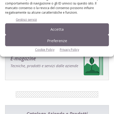
comportamento di navigazione o gli ID univoci su questo sito. Il
mancato consenso o la revoca del consenso possono influire
Salva il mio nome, email e sito web in questo browser per la
negativamente su alcune caratteristiche e funzioni.
prossima volta che commento.
Gestisci servizi
Accetta
Preferenze
Cookie Policy
Privacy Policy
E-magazine
Tecniche, prodotti e servizi dalle aziende