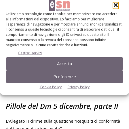
La Direzione generale dello sviluppo rurale adotta il
decreto di approvazione, o di rigetto, della richiesta di
Utilizziamo tecnologie come i cookie per memorizzare e/o accedere
alle informazioni del dispositivo. Lo facciamo per migliorare
iscrizione del tipo genetico.
l'esperienza di navigazione e per mostrare annunci (non) personalizzati.
Sono fissati anche i tempi di valutazione: per i tipi genetici
Il consenso a queste tecnologie ci consentirà di elaborare dati quali il
comportamento di navigazione o gli ID univoci su questo sito. Il
nuovi deve avvenire entro 90 giorni dalla presentazione o
mancato consenso o la revoca del consenso possono influire
completamento dell’istanza; mentre la valutazione dei tipi
negativamente su alcune caratteristiche e funzioni.
genetici già in uso nel circuito tutelato deve essere
Gestisci servizi
conclusa entro 180 giorni dalla presentazione.
Accetta
Per i tipi genetici già in uso, gli Enti selezionatori o ibridatori
devono presentare istanza di valutazione entro e non oltre
Preferenze
il 30 giugno 2020.
Cookie Policy
Privacy Policy
Pillole del Dm 5 dicembre, parte II
L’Allegato II dirime sulla questione “Requisiti di conformità
del tipo genetico impiegato”