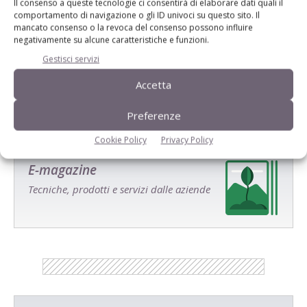
Il consenso a queste tecnologie ci consentirà di elaborare dati quali il
comportamento di navigazione o gli ID univoci su questo sito. Il
mancato consenso o la revoca del consenso possono influire
negativamente su alcune caratteristiche e funzioni.
Salva il mio nome, email e sito web in questo browser per la
prossima volta che commento.
Gestisci servizi
Accetta
Preferenze
Cookie Policy
Privacy Policy
E-magazine
Tecniche, prodotti e servizi dalle aziende