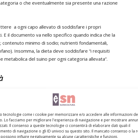
a categoria o che eventualmente sia presente una razione
tere a ogni capo allevato di soddisfare i propri
i. E il documento va nello specifico quando indica che la
te; contenuto minimo di sodio; nutrienti fondamentali,
ofano). Insomma, la dieta deve soddisfare “i requisiti
va e metabolica del suino per ogni categoria allevata”.
à
uantitativo della corretta alimentazione dei capi suini in
nche l’aspetto qualitativo. Da questo punto di vista, gli
vono essere di origine conosciuta (tracciabilità) e
mo tecnologie come i cookie per memorizzare e/o accedere alle informazioni de
erazioni macroscopicamente visibili e contaminazione sia
vo. Lo facciamo per migliorare l'esperienza di navigazione e per mostrare annun
zati. Il consenso a queste tecnologie ci consentirà di elaborare dati quali il
ve.
ento di navigazione o gli ID univoci su questo sito. Il mancato consenso o la 
possono influire negativamente su alcune caratteristiche e funzioni.