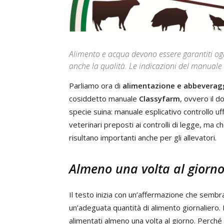
Alimento e acqua devono essere garantiti ogn
anche la qualità. Le indicazioni del manuale
Parliamo ora di
alimentazione e abbeverag
cosiddetto manuale
Classyfarm
, ovvero il 
specie suina: manuale esplicativo controllo uff
veterinari preposti ai controlli di legge, ma 
risultano importanti anche per gli allevatori.
Almeno una volta al giorn
Il testo inizia con un’affermazione che sembra
un’adeguata quantità di alimento giornaliero.
alimentati almeno una volta al giorno. Perché 