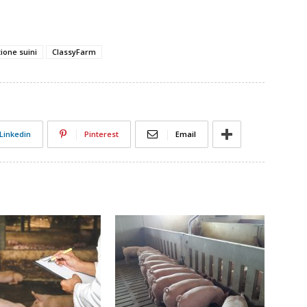
ione suini
ClassyFarm
Linkedin
Pinterest
Email