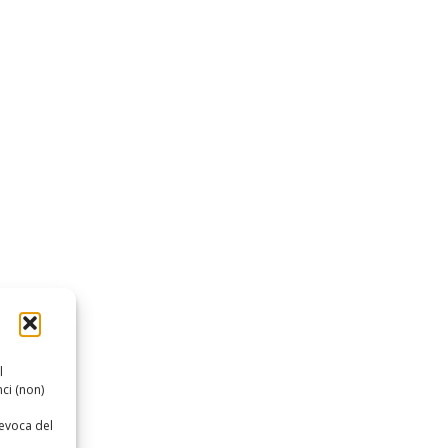
l
ci (non)
revoca del