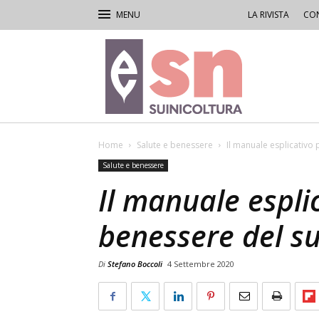
LA RIVISTA
CON
Rivista
di
Suinicoltura
Home
Salute e benessere
Il manuale esplicativo 
Salute e benessere
Il manuale esplic
benessere del s
Di
Stefano Boccoli
4 Settembre 2020