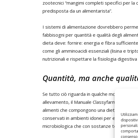
zootecnici “mangimi completi specifici per l
predisposta da un alimentarista”.
I sistemi di alimentazione dovrebbero permet
fabbisogni per quantità e qualità degli aliment
dieta deve: fornire: energia e fibra sufficien
come gli amminoacidi essenziali (lisina e tript
nutrizionali e rispettare la fisiologia digesti
Quantità, ma anche qualit
Se tutto ciò riguarda in qualche modo il lato q
allevamento, il Manuale Classyfarm considera a
alimenti che compongono una dieta corretta de
Utilizzia
conservati in ambienti idonei per evitare alt
dispositi
personaliz
microbiologica che con sostanze tossico-noci
comportam
consenso 