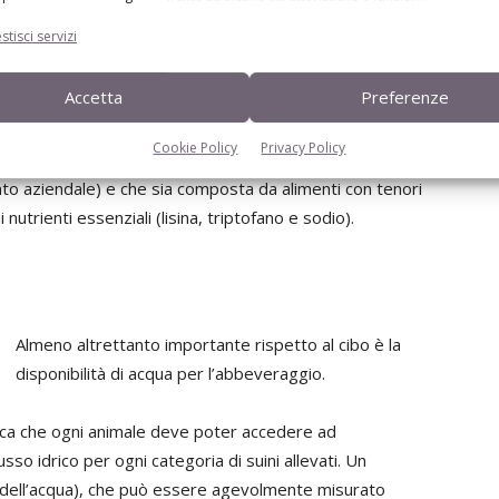
r l’allevatore) si sottolinea che la condizione non
stisci servizi
i animali, come a esempio una razione empirica non in
un cartellino specifico. La condizione adeguata prevede
Accetta
Preferenze
, cioè una razione specifica per ogni gruppo - suinetti
 il requisito superiore prevede che la razione sia stata
Cookie Policy
Privacy Policy
arista), che sia disponibile in azienda il cartellino
nto aziendale) e che sia composta da alimenti con tenori
 nutrienti essenziali (lisina, triptofano e sodio).
Almeno altrettanto importante rispetto al cibo è la
disponibilità di acqua per l’abbeveraggio.
dica che ogni animale deve poter accedere ad
o idrico per ogni categoria di suini allevati. Un
ne dell’acqua), che può essere agevolmente misurato