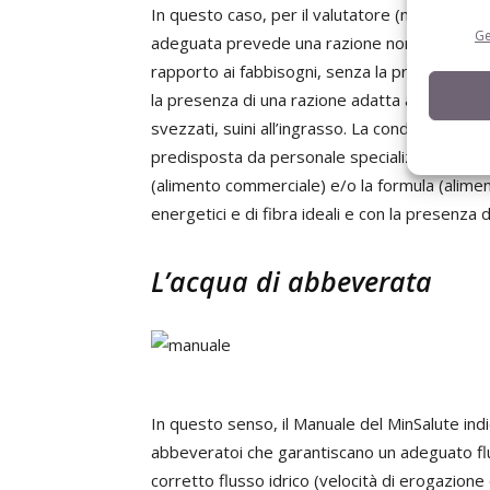
In questo caso, per il valutatore (ma anche pe
Ge
adeguata prevede una razione non adatta agl
rapporto ai fabbisogni, senza la presenza di 
la presenza di una razione adatta agli animali
svezzati, suini all’ingrasso. La condizione per
predisposta da personale specializzato (aliment
(alimento commerciale) e/o la formula (alime
energetici e di fibra ideali e con la presenza di
L’acqua di abbeverata
In questo senso, il Manuale del MinSalute in
abbeveratoi che garantiscano un adeguato fluss
corretto flusso idrico (velocità di erogazio