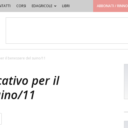
TATTI
CORSI
EDAGRICOLE
LIBRI
ABBONATI / RINN
per il benessere del suino/11
ativo per il
uino/11