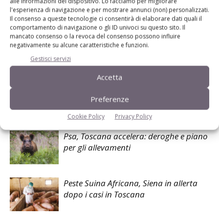
alle informazioni del dispositivo. Lo facciamo per migliorare
TAG
Antenore Cervi
Cia Reggio Emilia
crisi settore
l'esperienza di navigazione e per mostrare annunci (non) personalizzati.
Export Cina
PSA = peste suina africana
Il consenso a queste tecnologie ci consentirà di elaborare dati quali il
comportamento di navigazione o gli ID univoci su questo sito. Il
mancato consenso o la revoca del consenso possono influire
negativamente su alcune caratteristiche e funzioni.
Gestisci servizi
Facebook
Twitter
Accetta
Preferenze
Articoli correlati
Cookie Policy
Privacy Policy
Psa, Toscana accelera: deroghe e piano
per gli allevamenti
Peste Suina Africana, Siena in allerta
dopo i casi in Toscana