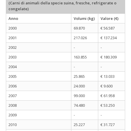
(Carni di animali della specie suina, fresche, refrigerate o
congelate)
Anno
Volumi (kg)
Valore (€)
2000
69.870
€ 56.587
2001
217.026
€ 137.234
2002
-
-
2003
163.855
€ 180.309
2004
-
-
2005
25.865
€ 13.033
2006
24.000
€ 9.600
2007
99.000
€ 61.958
2008
74.480
€ 53.250
2009
-
-
2010
25.227
€ 31.727