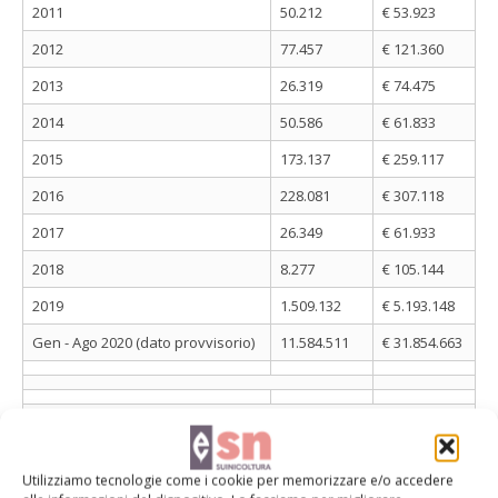
2011
50.212
€ 53.923
2012
77.457
€ 121.360
2013
26.319
€ 74.475
2014
50.586
€ 61.833
2015
173.137
€ 259.117
2016
228.081
€ 307.118
2017
26.349
€ 61.933
2018
8.277
€ 105.144
2019
1.509.132
€ 5.193.148
Gen - Ago 2020 (dato provvisorio)
11.584.511
€ 31.854.663
Utilizziamo tecnologie come i cookie per memorizzare e/o accedere