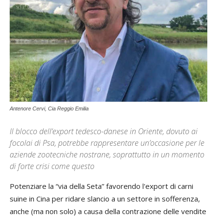
Antenore Cervi, Cia Reggio Emilia
Il blocco dell‘export tedesco-danese in Oriente, dovuto ai
focolai di Psa, potrebbe rappresentare un’occasione per le
aziende zootecniche nostrane, soprattutto in un momento
di forte crisi come questo
Potenziare la “via della Seta” favorendo l'export di carni
suine in Cina per ridare slancio a un settore in sofferenza,
anche (ma non solo) a causa della contrazione delle vendite