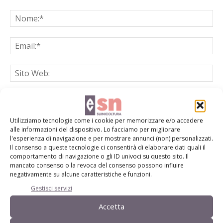
Salva il mio nome, email e sito web in questo browser per la
prossima volta che commento.
Utilizziamo tecnologie come i cookie per memorizzare e/o accedere
alle informazioni del dispositivo. Lo facciamo per migliorare
l'esperienza di navigazione e per mostrare annunci (non) personalizzati.
Il consenso a queste tecnologie ci consentirà di elaborare dati quali il
comportamento di navigazione o gli ID univoci su questo sito. Il
mancato consenso o la revoca del consenso possono influire
negativamente su alcune caratteristiche e funzioni.
Gestisci servizi
E-magazine
Tecniche, prodotti e servizi dalle aziende
Accetta