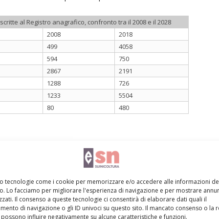
critte al Registro anagrafico, confronto tra il 2008 e il 2028
2008
2018
499
4058
594
750
2867
2191
1288
726
1233
5504
80
480
olte delle specie prese in considerazione, nuove razze
 quanto riguarda la specie suina, alle razze autoctone
mo tecnologie come i cookie per memorizzare e/o accedere alle informazioni de
labrese, Nera Siciliana e Sarda, è stata aggiunta una
vo. Lo facciamo per migliorare l'esperienza di navigazione e per mostrare annun
zati. Il consenso a queste tecnologie ci consentirà di elaborare dati quali il
presenta un interessante esempio di ricostruzione di
ento di navigazione o gli ID univoci su questo sito. Il mancato consenso o la 
nuta estinta. Il suino Nero di Parma, inizialmente
possono influire negativamente su alcune caratteristiche e funzioni.