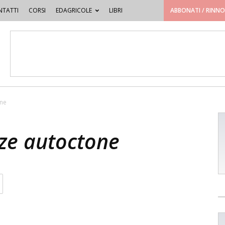
TATTI
CORSI
EDAGRICOLE
LIBRI
ABBONATI / RINN
one
zze autoctone