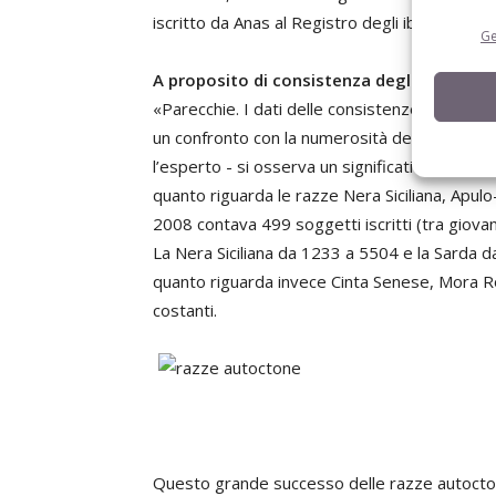
iscritto da Anas al Registro degli ibridi, oggi
Ge
A proposito di consistenza degli allevamen
«Parecchie. I dati delle consistenze riportati
un confronto con la numerosità dei capi registr
l’esperto - si osserva un significativo aument
quanto riguarda le razze Nera Siciliana, Apulo
2008 contava 499 soggetti iscritti (tra giovan
La Nera Siciliana da 1233 a 5504 e la Sarda da 
quanto riguarda invece Cinta Senese, Mora R
costanti.
Questo grande successo delle razze autoctone 