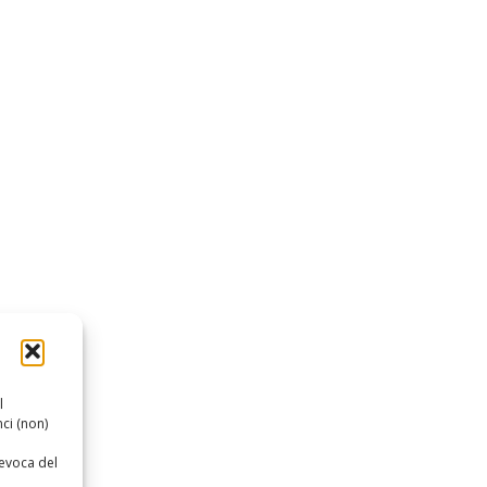
l
ci (non)
revoca del