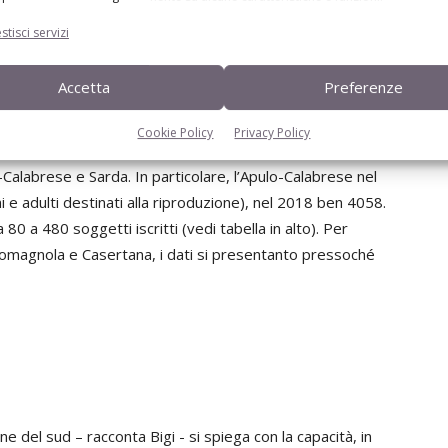
 è riconosciuto come razza ricostituita».
stisci servizi
ti, ci sono novità rispetto al 2008?
Accetta
Preferenze
 nella nuova edizione - datati 2018 - ci consentono di fare
ati nel 2008. A distanza di dieci anni - continua
Cookie Policy
Privacy Policy
o del numero di capi iscritti al Registro anagrafico per
-Calabrese e Sarda. In particolare, l’Apulo-Calabrese nel
i e adulti destinati alla riproduzione), nel 2018 ben 4058.
80 a 480 soggetti iscritti (vedi tabella in alto). Per
omagnola e Casertana, i dati si presentanto pressoché
del sud – racconta Bigi - si spiega con la capacità, in