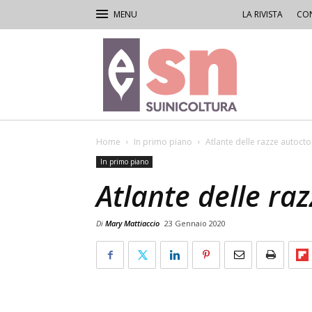
LA RIVISTA
CON
Rivista
di
Suinicoltura
Home
In primo piano
Atlante delle razze autoct
In primo piano
Atlante delle ra
Di
Mary Mattiaccio
23 Gennaio 2020