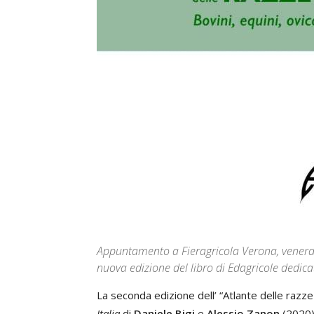
Appuntamento a Fieragricola Verona, venerdì
nuova edizione del libro di Edagricole dedica
La seconda edizione dell’ “Atlante delle razz
Italia
di
Daniele Bigi
e
Alessio Zanon
(2020) 