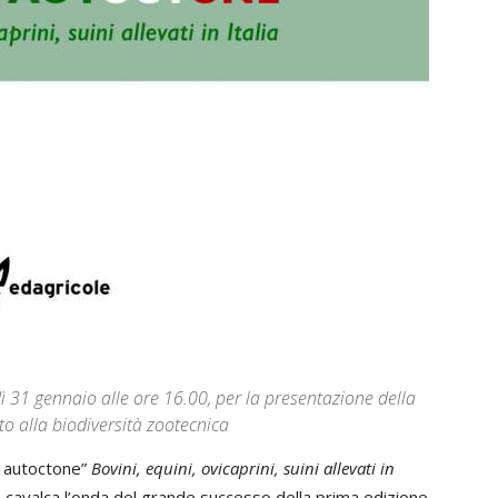
 31 gennaio alle ore 16.00, per la presentazione della
to alla biodiversità zootecnica
e autoctone”
Bovini, equini, ovicaprini, suini allevati in
cavalca l’onda del grande successo della prima edizione