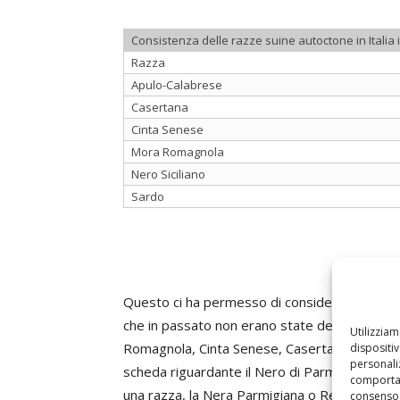
Consistenza delle razze suine autoctone in Italia is
Razza
Apulo-Calabrese
Casertana
Cinta Senese
Mora Romagnola
Nero Siciliano
Sardo
Questo ci ha permesso di considerare, per m
che in passato non erano state descritte. Per
Utilizzia
Romagnola, Cinta Senese, Casertana, Apulo-Ca
dispositi
personaliz
scheda riguardante il Nero di Parma, che rap
comportam
una razza, la Nera Parmigiana o Reggiana, rite
consenso 