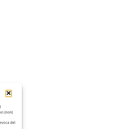
l
ci (non)
revoca del