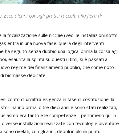
 Ecco alcuni consigli pratici raccolti alla fiera di
 la focalizzazione sulle nicchie (vedi le installazioni sotto
gas entra in una nuova fase: quella degli interventi
ione ha seguito senza dubbio una logica: prima la corsa agli
poi, esaurita la spinta su questi ultimi, si è passati a
 nuovo regime dei finanziamenti pubblici, che come noto
o di biomasse dedicate.
esi conto di un'altra esigenza in fase di costituzione: la
stori hanno ormai oltre dieci anni e sono stati realizzati,
ntusiasmo era tanto e le competenze – perlomeno qui in
no diverse installazioni realizzate con tecnologie diventate
ono rivelati, con gli anni, deboli in alcuni punti.