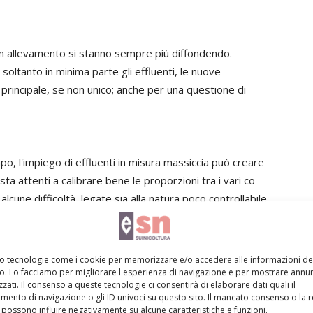
a un allevamento si stanno sempre più diffondendo.
soltanto in minima parte gli effluenti, le nuove
 principale, se non unico; anche per una questione di
o, l'impiego di effluenti in misura massiccia può creare
sta attenti a calibrare bene le proporzioni tra i vari co-
alcune difficoltà, legate sia alla natura poco controllabile
ei componenti, nella percentuale di acqua e via dicendo
anei come sassi, reti di rotoballe, spaghi delle medesime
ossono creare grossi problemi.
mo tecnologie come i cookie per memorizzare e/o accedere alle informazioni de
vo. Lo facciamo per migliorare l'esperienza di navigazione e per mostrare annun
zati. Il consenso a queste tecnologie ci consentirà di elaborare dati quali il
ento di navigazione o gli ID univoci su questo sito. Il mancato consenso o la 
tori di impianti, sono stati costretti a vuotare la vasca
possono influire negativamente su alcune caratteristiche e funzioni.