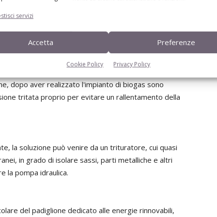
 fondo del medesimo, oppure spaghi e corde intrecciati
stisci servizi
Accetta
Preferenze
a biomasse a fibra lunga, che come vedremo più sotto,
Cookie Policy
Privacy Policy
e. Un caso tipico è la paglia del letame, tanto è vero che
ne, dopo aver realizzato l'impianto di biogas sono
rsione tritata proprio per evitare un rallentamento della
te, la soluzione può venire da un trituratore, cui quasi
ei, in grado di isolare sassi, parti metalliche e altri
e la pompa idraulica.
colare del padiglione dedicato alle energie rinnovabili,