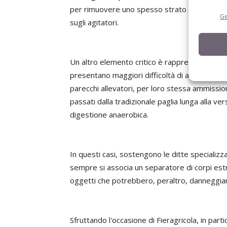
per rimuovere uno spesso strato di sassi dal
Ge
sugli agitatori.
Un altro elemento critico è rappresentato d
presentano maggiori difficoltà di assimilazion
parecchi allevatori, per loro stessa ammissio
passati dalla tradizionale paglia lunga alla ve
digestione anaerobica.
In questi casi, sostengono le ditte specializza
sempre si associa un separatore di corpi estran
oggetti che potrebbero, peraltro, danneggiar
Sfruttando l'occasione di Fieragricola, in parti