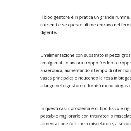
Il biodigestore è in pratica un grande rumin
nutrienti e se queste ultime entrano nel ferme
digerite.
Un'alimentazione con substrato in pezzi gros
amalgamati, o ancora troppo freddo o troppo s
anaerobica, aumentando il tempo di ritenzione
vasca principale) e riducendo la resa in bioga
a lungo nel digestore e fornirà meno biogas d
In questi casi il problema è di tipo fisico e ri
possibile migliorarle con trituratori o miscelato
alimentazione (o il carro miscelatore, a second