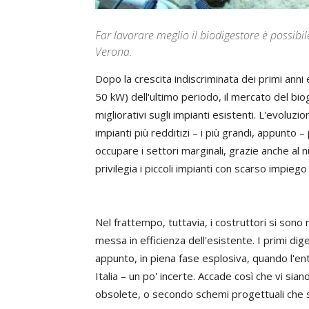
Far lavorare meglio il biodigestore è possibile.
Verona.
Dopo la crescita indiscriminata dei primi anni e
50 kW) dell'ultimo periodo, il mercato del bio
migliorativi sugli impianti esistenti. L'evoluz
impianti più redditizi – i più grandi, appunto – 
occupare i settori marginali, grazie anche al
privilegia i piccoli impianti con scarso impieg
Nel frattempo, tuttavia, i costruttori si sono r
messa in efficienza dell'esistente. I primi dige
appunto, in piena fase esplosiva, quando l'e
Italia – un po' incerte. Accade così che vi sia
obsolete, o secondo schemi progettuali che si s