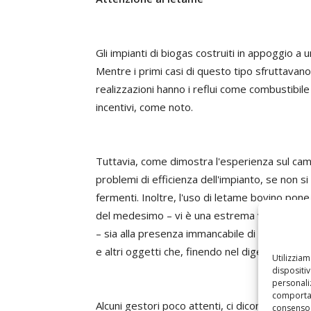
Gli impianti di biogas costruiti in appoggio 
Mentre i primi casi di questo tipo sfruttavano 
realizzazioni hanno i reflui come combustibile
incentivi, come noto.
Tuttavia, come dimostra l'esperienza sul camp
problemi di efficienza dell'impianto, se non si 
fermenti. Inoltre, l'uso di letame bovino pone 
del medesimo – vi è una estrema variabilità n
– sia alla presenza immancabile di corpi estr
e altri oggetti che, finendo nel digestore, p
Utilizzia
dispositi
personaliz
comportam
Alcuni gestori poco attenti, ci dicono i costrut
consenso 