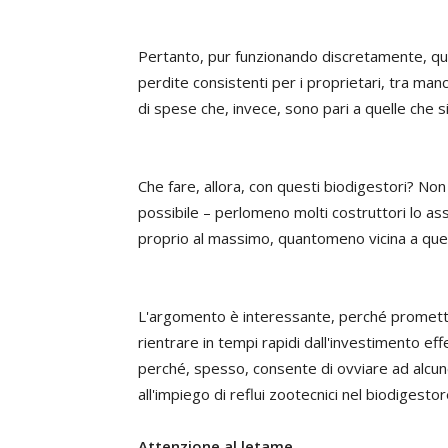
Pertanto, pur funzionando discretamente, q
perdite consistenti per i proprietari, tra manca
di spese che, invece, sono pari a quelle che 
Che fare, allora, con questi biodigestori? Non
possibile – perlomeno molti costruttori lo ass
proprio al massimo, quantomeno vicina a quel
L'argomento è interessante, perché promette
rientrare in tempi rapidi dall'investimento eff
perché, spesso, consente di ovviare ad alcun
all'impiego di reflui zootecnici nel biodigesto
Attenzione al letame