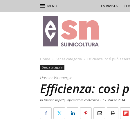
LA RIVISTA
CON
Rivista
di
Suinicoltura
Home
Senza categoria
Efficienza: così può esser
Senza categoria
Dossier Bioenergie
Efficienza: così
Di Ottavio Repetti, Informatore Zootecnico
-
12 Marzo 2014