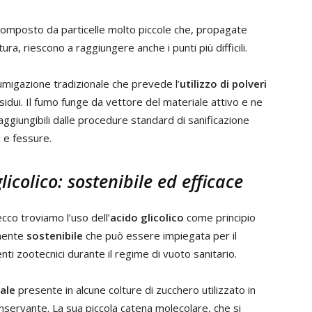
 composto da particelle molto piccole che, propagate
a, riescono a raggiungere anche i punti più difficili.
umigazione tradizionale che prevede l’
utilizzo di polveri
idui. Il fumo funge da vettore del materiale attivo e ne
raggiungibili dalle procedure standard di sanificazione
i e fessure.
icolico: sostenibile ed efficace
cco troviamo l’uso dell’
acido glicolico
come principio
amente
sostenibile
che può essere impiegata per il
nti zootecnici durante il regime di vuoto sanitario.
rale
presente in alcune colture di zucchero utilizzato in
nservante. La sua piccola catena molecolare, che si