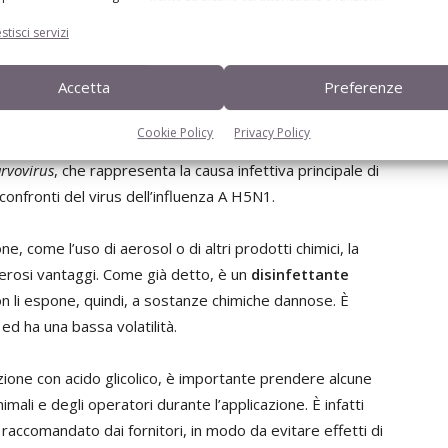
lococcus aureus
,
Pseudomonas aeruginosa
,
Enterococcus
stisci servizi
obacter jejuni
e
Salmonella enteriditis
è dimostrata da
tuno tempo di sedimentazione. Il principio attivo si
Accetta
Preferenze
icans
e
Aspergillus niger
mostrando riduzioni superiori ai
i Bovine enterovirus type 1 (virus target previsto dalla
Cookie Policy
Privacy Policy
riduzioni superiori ai 4 logaritmi. L’acido glicolico è
rvovirus
, che rappresenta la causa infettiva principale di
confronti del virus dell’influenza A H5N1.
ne, come l’uso di aerosol o di altri prodotti chimici, la
erosi vantaggi. Come già detto, è un
disinfettante
on li espone, quindi, a sostanze chimiche dannose. È
d ha una bassa volatilità.
ione con acido glicolico, è importante prendere alcune
imali e degli operatori durante l’applicazione. È infatti
raccomandato dai fornitori, in modo da evitare effetti di