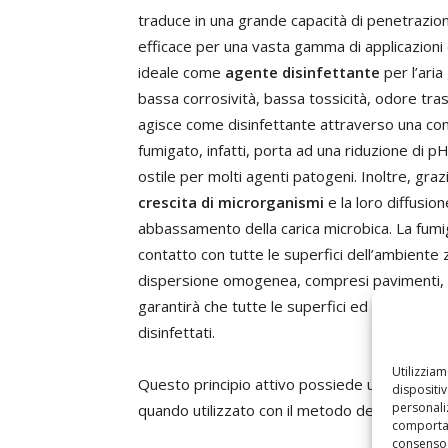
traduce in una grande capacità di penetrazio
efficace per una vasta gamma di applicazioni di
ideale come
agente disinfettante
per l’aria
bassa corrosività, bassa tossicità, odore tras
agisce come disinfettante attraverso una combin
fumigato, infatti, porta ad una riduzione di p
ostile per molti agenti patogeni. Inoltre, graz
crescita di microrganismi
e la loro diffusio
abbassamento della carica microbica. La fumiga
contatto con tutte le superfici dell’ambient
dispersione omogenea, compresi pavimenti, par
garantirà che tutte le superfici ed i materi
disinfettati.
Utilizzia
Questo principio attivo possiede una compr
dispositi
personaliz
quando utilizzato con il metodo della fumigaz
comportam
consenso 