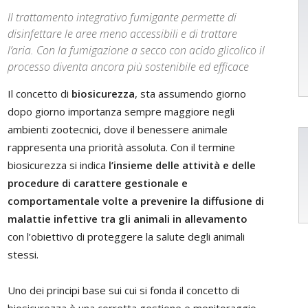
Il trattamento integrativo fumigante permette di
disinfettare le aree meno accessibili e di trattare
l’aria. Con la fumigazione a secco con acido glicolico il
processo diventa ancora più sostenibile ed efficace
Il concetto di
biosicurezza
, sta assumendo giorno
dopo giorno importanza sempre maggiore negli
ambienti zootecnici, dove il benessere animale
rappresenta una priorità assoluta. Con il termine
biosicurezza si indica
l’insieme delle attività e delle
procedure di carattere gestionale e
comportamentale volte a prevenire la diffusione di
malattie infettive tra gli animali in allevamento
con l’obiettivo di proteggere la salute degli animali
stessi.
Uno dei principi base sui cui si fonda il concetto di