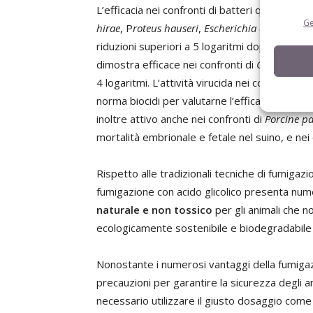
L’efficacia nei confronti di batteri quali
Staphy
Ge
hirae
, P
roteus hauseri
,
Escherichia coli
,
Campyl
riduzioni superiori a 5 logaritmi dopo l’oppor
dimostra efficace nei confronti di
Candida alb
4 logaritmi. L’attività virucida nei confronti d
norma biocidi per valutarne l’efficacia) mostra 
inoltre attivo anche nei confronti di
Porcine pa
mortalità embrionale e fetale nel suino, e nei 
Rispetto alle tradizionali tecniche di fumigazio
fumigazione con acido glicolico presenta num
naturale e non tossico
per gli animali che n
ecologicamente sostenibile e biodegradabile e
Nonostante i numerosi vantaggi della fumigaz
precauzioni per garantire la sicurezza degli an
necessario utilizzare il giusto dosaggio come 