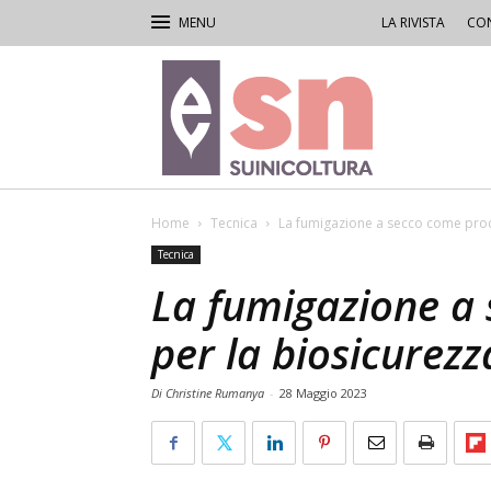
LA RIVISTA
CON
Rivista
di
Suinicoltura
Home
Tecnica
La fumigazione a secco come proc
Tecnica
La fumigazione a
per la biosicurez
Di Christine Rumanya
-
28 Maggio 2023