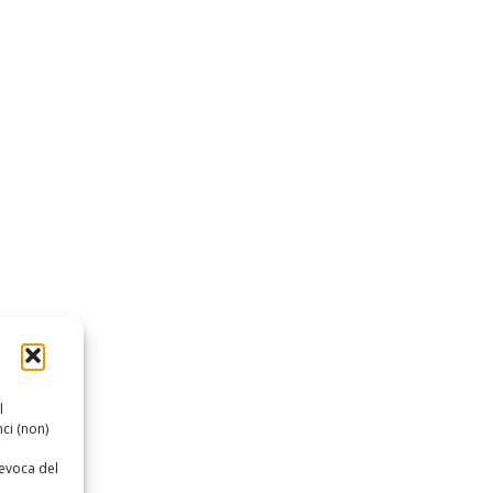
l
ci (non)
revoca del