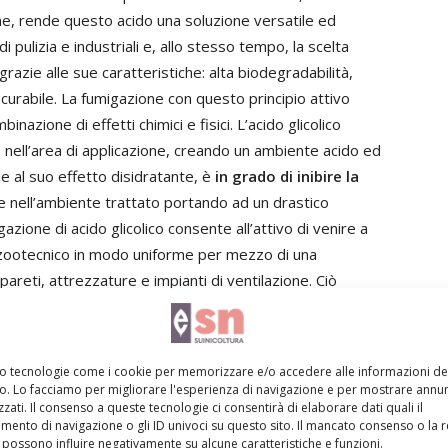
ne, rende questo acido una soluzione versatile ed
 pulizia e industriali e, allo stesso tempo, la scelta
 grazie alle sue caratteristiche: alta biodegradabilità,
curabile. La fumigazione con questo principio attivo
azione di effetti chimici e fisici. L’acido glicolico
H nell’area di applicazione, creando un ambiente acido ed
ie al suo effetto disidratante, è
in grado di inibire la
ne nell’ambiente trattato portando ad un drastico
zione di acido glicolico consente all’attivo di venire a
e zootecnico in modo uniforme per mezzo di una
eti, attrezzature e impianti di ventilazione. Ciò
ali presenti nell’ambiente vengano adeguatamente
mo tecnologie come i cookie per memorizzare e/o accedere alle informazioni de
ovata
attività battericida
,
fungicida
oltre che
virucida
vo. Lo facciamo per migliorare l'esperienza di navigazione e per mostrare annun
zati. Il consenso a queste tecnologie ci consentirà di elaborare dati quali il
ione.
ento di navigazione o gli ID univoci su questo sito. Il mancato consenso o la 
possono influire negativamente su alcune caratteristiche e funzioni.