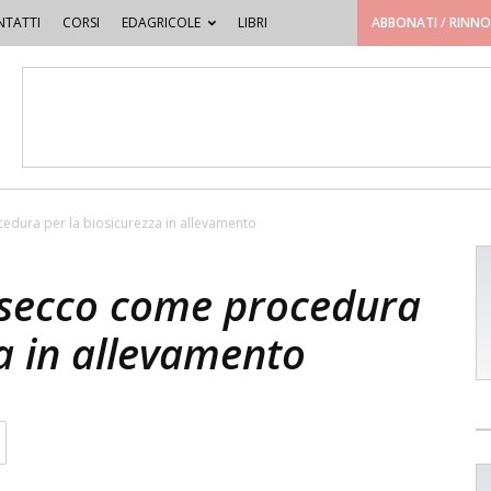
TATTI
CORSI
EDAGRICOLE
LIBRI
ABBONATI / RINN
edura per la biosicurezza in allevamento
 secco come procedura
za in allevamento