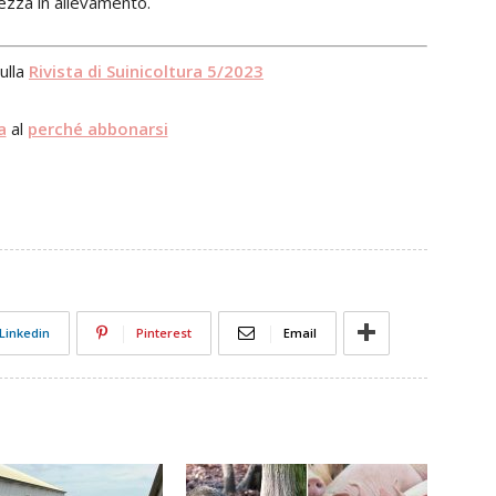
rezza in allevamento.
sulla
Rivista di Suinicoltura 5/2023
a
al
perché abbonarsi
Linkedin
Pinterest
Email