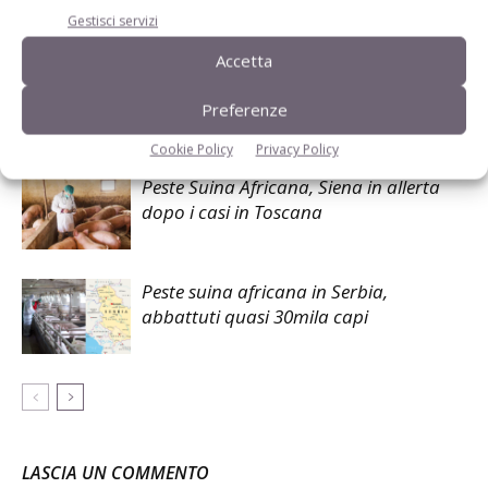
Gestisci servizi
Articoli correlati
Accetta
Psa, Toscana accelera: deroghe e piano
per gli allevamenti
Preferenze
Cookie Policy
Privacy Policy
Peste Suina Africana, Siena in allerta
dopo i casi in Toscana
Peste suina africana in Serbia,
abbattuti quasi 30mila capi
LASCIA UN COMMENTO