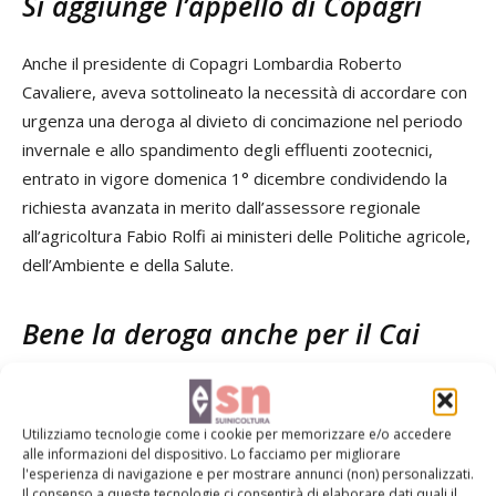
Si aggiunge l’appello di Copagri
Anche il presidente di Copagri Lombardia Roberto
Cavaliere, aveva sottolineato la necessità di accordare con
urgenza una deroga al divieto di concimazione nel periodo
invernale e allo spandimento degli effluenti zootecnici,
entrato in vigore domenica 1° dicembre condividendo la
richiesta avanzata in merito dall’assessore regionale
all’agricoltura Fabio Rolfi ai ministeri delle Politiche agricole,
dell’Ambiente e della Salute.
Bene la deroga anche per il Cai
«Il provvedimento del ministero dell’Ambiente che concede
la deroga al divieto di spandimenti degli effluenti di origine
Utilizziamo tecnologie come i cookie per memorizzare e/o accedere
zootecnica permette alle imprese agromeccaniche e agro-
alle informazioni del dispositivo. Lo facciamo per migliorare
l'esperienza di navigazione e per mostrare annunci (non) personalizzati.
zootecniche di superare una grave emergenza, dettata
Il consenso a queste tecnologie ci consentirà di elaborare dati quali il