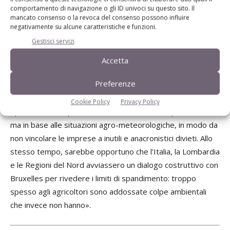
dall’eccesso di precipitazioni che hanno caratterizzato i
comportamento di navigazione o gli ID univoci su questo sito. Il
mesi di ottobre e novembre.” Così Sandro Cappellini,
mancato consenso o la revoca del consenso possono influire
negativamente su alcune caratteristiche e funzioni.
vicepresidente nazionale di Cai e coordinatore per la
Gestisci servizi
Lombardia. «Il provvedimento riguarda da vicino il settore
agromeccanico, responsabile ormai di più del 60% delle
Accetta
operazioni di spandimento degli effluenti e ora sarebbe
Preferenze
opportuno prevedere, come ha suggerito Regione
Lombardia nel proprio Piano Nitrati, la possibilità di
Cookie Policy
Privacy Policy
operare nei campi non secondo un calendario predefinito,
ma in base alle situazioni agro-meteorologiche, in modo da
non vincolare le imprese a inutili e anacronistici divieti. Allo
stesso tempo, sarebbe opportuno che l’Italia, la Lombardia
e le Regioni del Nord avviassero un dialogo costruttivo con
Bruxelles per rivedere i limiti di spandimento: troppo
spesso agli agricoltori sono addossate colpe ambientali
che invece non hanno».