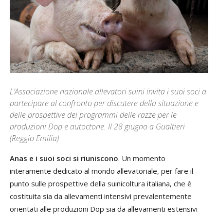
L’Associazione nazionale allevatori suini invita i suoi soci a
partecipare al confronto per discutere della situazione e
delle prospettive dei programmi delle razze per le
produzioni Dop e autoctone. Il 28 giugno a Gualtieri
(Reggio Emilia)
Anas e i suoi soci si riuniscono
. Un momento
interamente dedicato al mondo allevatoriale, per fare il
punto sulle prospettive della suinicoltura italiana, che è
costituita sia da allevamenti intensivi prevalentemente
orientati alle produzioni Dop sia da allevamenti estensivi