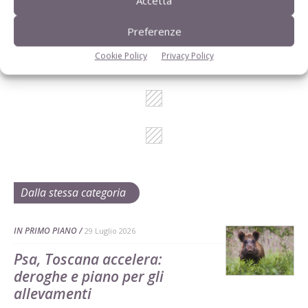
Accetta
I consigli di Terra e Vita agli agricoltori
Preferenze
Cerca adesso
Cookie Policy
Privacy Policy
Dalla stessa categoria
IN PRIMO PIANO
29 Luglio 2026
Psa, Toscana accelera:
deroghe e piano per gli
allevamenti