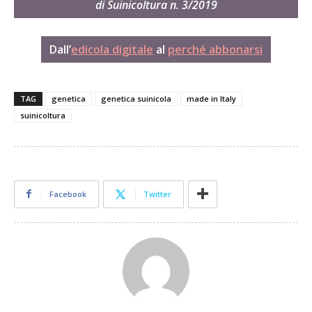
di Suinicoltura n. 3/2019
Dall’
edicola digitale
al
perché abbonarsi
TAG
genetica
genetica suinicola
made in Italy
suinicoltura
Facebook
Twitter