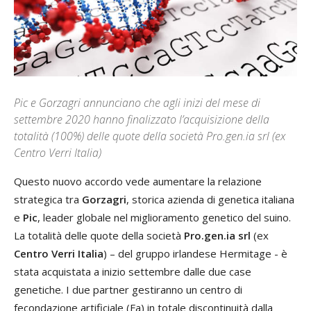
Pic e Gorzagri annunciano che agli inizi del mese di
settembre 2020 hanno finalizzato l’acquisizione della
totalità (100%) delle quote della società Pro.gen.ia srl (ex
Centro Verri Italia)
Questo nuovo accordo vede aumentare la relazione
strategica tra
Gorzagri
, storica azienda di genetica italiana
e
Pic
, leader globale nel miglioramento genetico del suino.
La totalità delle quote della società
Pro.gen.ia srl
(ex
Centro Verri Italia
) – del gruppo irlandese Hermitage - è
stata acquistata a inizio settembre dalle due case
genetiche. I due partner gestiranno un centro di
fecondazione artificiale (Fa) in totale discontinuità dalla