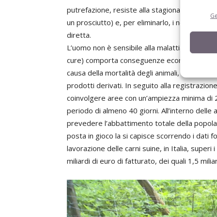
putrefazione, resiste alla stagionatura (300 gi
Ge
un prosciutto) e, per eliminarlo, i normali dis
diretta.
L’uomo non è sensibile alla malattia, ma l’eve
cure) comporta conseguenze economiche devas
causa della mortalità degli animali, sia indire
prodotti derivati. In seguito alla registrazion
coinvolgere aree con un’ampiezza minima di 
periodo di almeno 40 giorni. All’interno delle 
prevedere l’abbattimento totale della popola
posta in gioco la si capisce scorrendo i dati f
lavorazione delle carni suine, in Italia, superi
miliardi di euro di fatturato, dei quali 1,5 milia