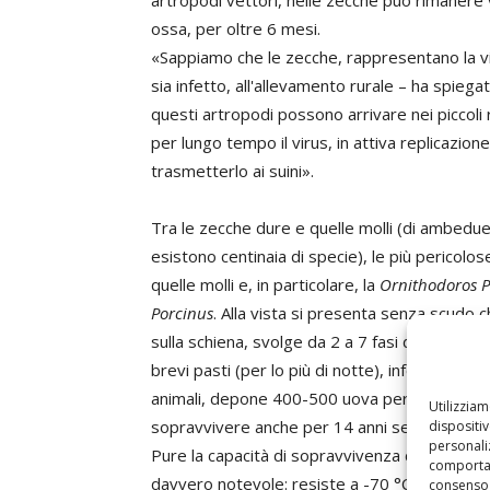
ossa, per oltre 6 mesi.
«Sappiamo che le zecche, rappresentano la vi
sia infetto, all'allevamento rurale – ha spieg
questi artropodi possono arrivare nei piccoli
per lungo tempo il virus, in attiva replicazio
trasmetterlo ai suini».
Tra le zecche dure e quelle molli (di ambedue
esistono centinaia di specie), le più pericolo
quelle molli e, in particolare, la
Ornithodoros P
Porcinus
. Alla vista si presenta senza scudo c
sulla schiena, svolge da 2 a 7 fasi di sviluppo
brevi pasti (per lo più di notte), infesta i ricov
animali, depone 400-500 uova per volta, e p
Utilizzia
sopravvivere anche per 14 anni senza aliment
dispositi
personaliz
Pure la capacità di sopravvivenza del virus p
comportam
davvero notevole: resiste a -70 °C, resiste al
consenso 