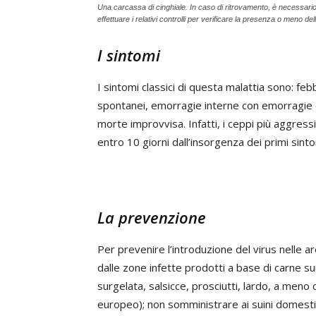
Una carcassa di cinghiale. In caso di ritrovamento, è necessar
effettuare i relativi controlli per verificare la presenza o meno dell
I sintomi
I sintomi classici di questa malattia sono: fe
spontanei, emorragie interne con emorragie ev
morte improvvisa. Infatti, i ceppi più aggress
entro 10 giorni dall’insorgenza dei primi sinto
La prevenzione
Per prevenire l’introduzione del virus nelle 
dalle zone infette prodotti a base di carne su
surgelata, salsicce, prosciutti, lardo, a meno 
europeo); non somministrare ai suini domestici