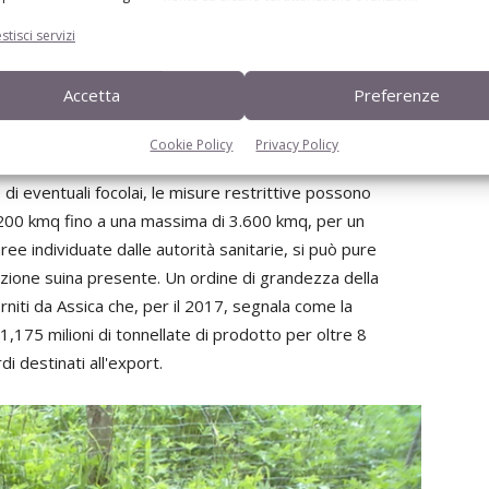
orni in
stisci servizi
infettanti necessitano di almeno 30 minuti d'azione
Accetta
Preferenze
ntuale infezione (per la quale non esistono né vaccini, né
tanti per il settore suinicolo, sia direttamente a
Cookie Policy
Privacy Policy
ttamente a motivo delle restrizioni al commercio di suini e
e di eventuali focolai, le misure restrittive possono
200 kmq fino a una massima di 3.600 kmq, per un
aree individuate dalle autorità sanitarie, si può pure
zione suina presente. Un ordine di grandezza della
orniti da Assica che, per il 2017, segnala come la
 i 1,175 milioni di tonnellate di prodotto per oltre 8
rdi destinati all'export.