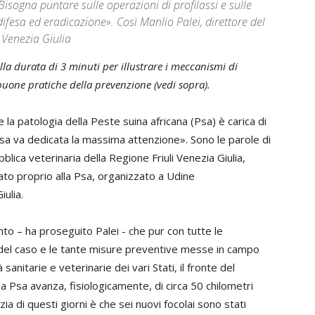
Bisogna puntare sulle operazioni di profilassi e sulle
ifesa ed eradicazione». Così Manlio Palei, direttore del
i Venezia Giulia
la durata di 3 minuti per illustrare i meccanismi di
 buone pratiche della prevenzione (vedi sopra).
 la patologia della Peste suina africana (Psa) è carica di
 essa va dedicata la massima attenzione». Sono le parole di
bblica veterinaria della Regione Friuli Venezia Giulia,
ato proprio alla Psa, organizzato a Udine
iulia.
nto – ha proseguito Palei - che pur con tutte le
del caso e le tante misure preventive messe in campo
à sanitarie e veterinarie dei vari Stati, il fronte del
la Psa avanza, fisiologicamente, di circa 50 chilometri
izia di questi giorni è che sei nuovi focolai sono stati