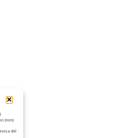
l
ci (non)
revoca del