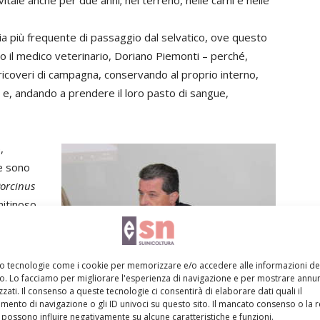
a più frequente di passaggio dal selvatico, ove questo
ato il medico veterinario, Doriano Piemonti – perché,
 ricoveri di campagna, conservando al proprio interno,
ne e, andando a prendere il loro pasto di sangue,
,
se sono
orcinus
hitinoso
, compie
eri degli
uò
mo tecnologie come i cookie per memorizzare e/o accedere alle informazioni de
arsi.
vo. Lo facciamo per migliorare l'esperienza di navigazione e per mostrare annun
zati. Il consenso a queste tecnologie ci consentirà di elaborare dati quali il
estoso è
Doriano Piemonti, medico veterinario suiatra.
ento di navigazione o gli ID univoci su questo sito. Il mancato consenso o la 
la
possono influire negativamente su alcune caratteristiche e funzioni.