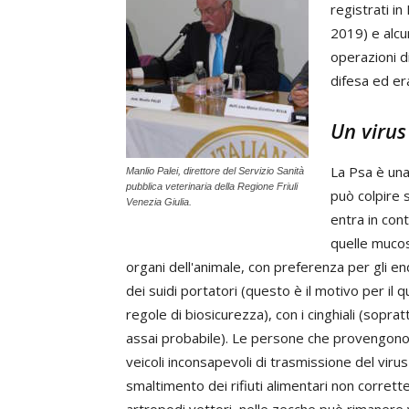
registrati i
2019) e alcun
operazioni di
difesa ed er
Un virus
La Psa è una
Manlio Palei, direttore del Servizio Sanità
pubblica veterinaria della Regione Friuli
può colpire s
Venezia Giulia.
entra in cont
quelle mucose
organi dell'animale, con preferenza per gli end
dei suidi portatori (questo è il motivo per il
regole di biosicurezza), con i cinghiali (sopra
assai probabile). Le persone che provengono
veicoli inconsapevoli di trasmissione del virus 
smaltimento dei rifiuti alimentari non corrette
artropodi vettori, nelle zecche può rimanere v