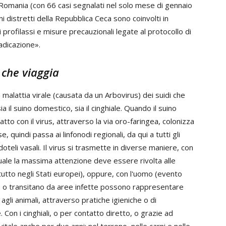
n Romania (con 66 casi segnalati nel solo mese di gennaio
i distretti della Repubblica Ceca sono coinvolti in
 profilassi e misure precauzionali legate al protocollo di
adicazione».
 che viaggia
 malattia virale (causata da un Arbovirus) dei suidi che
ia il suino domestico, sia il cinghiale. Quando il suino
atto con il virus, attraverso la via oro-faringea, colonizza
, quindi passa ai linfonodi regionali, da qui a tutti gli
oteli vasali. Il virus si trasmette in diverse maniere, con
 quale la massima attenzione deve essere rivolta alle
ttutto negli Stati europei), oppure, con l'uomo (evento
 o transitano da aree infette possono rappresentare
agli animali, attraverso pratiche igieniche o di
. Con i cinghiali, o per contatto diretto, o grazie ad
itale anche per due anni; nel terreno, nelle carni e nelle