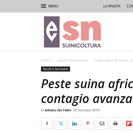
LA RIVISTA
CON
Rivista
di
Suinicoltura
Home
Salute e benessere
Peste suina africana, i
Salute e benessere
Peste suina afric
contagio avanza
Di
Adriano Del Fabro
29 Gennaio 2019