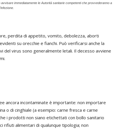
io avvisare immediatamente le Autorità sanitarie competenti che provvederanno a
’infezione.
bbre, perdita di appetito, vomito, debolezza, aborti
identi su orecchie e fianchi. Può verificarsi anche la
ivi del virus sono generalmente letali. Il decesso avviene
mi.
aree ancora incontaminate è importante: non importare
ina o di cinghiale (a esempio: carne fresca e carne
che i prodotti non siano etichettati con bollo sanitario
 rifiuti alimentari di qualunque tipologia; non