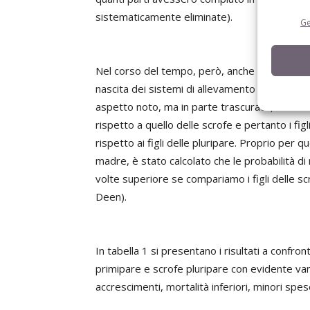
sistematicamente eliminate).
Ge
Nel corso del tempo, però, anche in concomita
nascita dei sistemi di allevamento cosiddetti
aspetto noto, ma in parte trascurato, e cioè c
rispetto a quello delle scrofe e pertanto i fi
rispetto ai figli delle pluripare. Proprio per 
madre, è stato calcolato che le probabilità d
volte superiore se compariamo i figli delle sc
Deen).
In tabella 1 si presentano i risultati a confro
primipare e scrofe pluripare con evidente vanta
accrescimenti, mortalità inferiori, minori spes