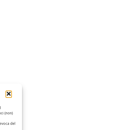
l
ci (non)
revoca del