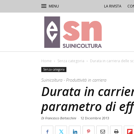
LA RIVISTA
CON
Rivista
di
Suinicoltura
Home
Senza categoria
Durata in carriera delle s
Senza categoria
Suinicoltura - Produttività in carriera
Durata in carrie
parametro di eff
Di Francesco Bertacchini
-
12 Dicembre 2013