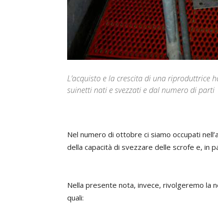
L’acquisto e la crescita di una riproduttrice
suinetti nati e svezzati e dal numero di parti
Nel numero di ottobre ci siamo occupati nell’
della capacità di svezzare delle scrofe e, in pa
Nella presente nota, invece, rivolgeremo la no
quali: