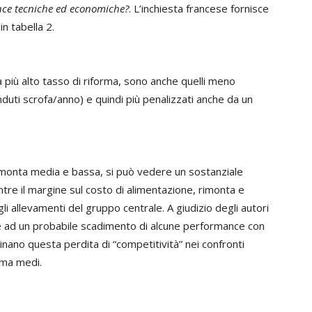
ance tecniche ed economiche?
. L’inchiesta francese fornisce
in tabella 2.
a più alto tasso di riforma, sono anche quelli meno
enduti scrofa/anno) e quindi più penalizzati anche da un
rimonta media e bassa, si può vedere un sostanziale
ntre il margine sul costo di alimentazione, rimonta e
i allevamenti del gruppo centrale. A giudizio degli autori
uire ad un probabile scadimento di alcune performance con
minano questa perdita di “competitività” nei confronti
orma medi.