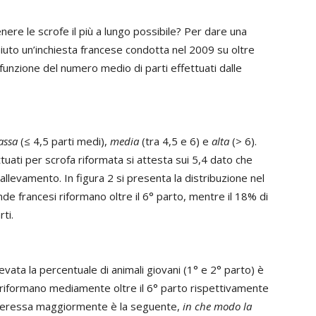
enere le scrofe il più a lungo possibile? Per dare una
aiuto un’inchiesta francese condotta nel 2009 su oltre
in funzione del numero medio di parti effettuati dalle
assa
(≤ 4,5 parti medi),
media
(tra 4,5 e 6) e
alta
(> 6).
ttuati per scrofa riformata si attesta sui 5,4 dato che
llevamento. In figura 2 si presenta la distribuzione nel
de francesi riformano oltre il 6° parto, mentre il 18% di
ti.
vata la percentuale di animali giovani (1° e 2° parto) è
e riformano mediamente oltre il 6° parto rispettivamente
nteressa maggiormente è la seguente,
in che modo la