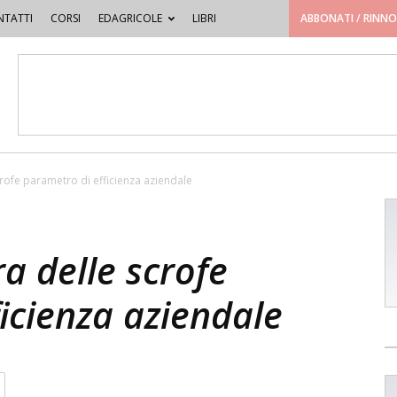
TATTI
CORSI
EDAGRICOLE
LIBRI
ABBONATI / RINN
crofe parametro di efficienza aziendale
ra delle scrofe
icienza aziendale