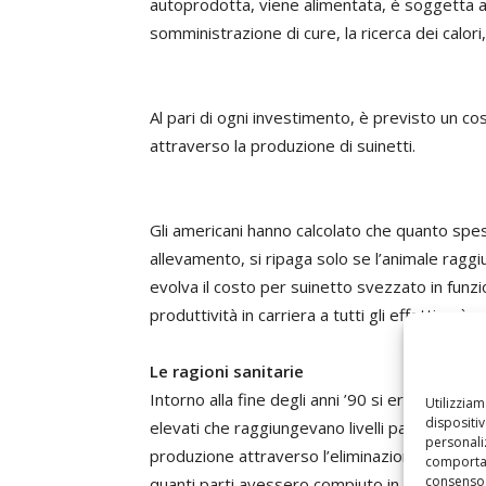
autoprodotta, viene alimentata, è soggetta a
somministrazione di cure, la ricerca dei calori,
Al pari di ogni investimento, è previsto un 
attraverso la produzione di suinetti.
Gli americani hanno calcolato che quanto spes
allevamento, si ripaga solo se l’animale raggi
evolva il costo per suinetto svezzato in funzio
produttività in carriera a tutti gli effetti p
Le ragioni sanitarie
Intorno alla fine degli anni ’90 si era diffusa
Utilizzia
dispositi
elevati che raggiungevano livelli pari al 55-65
personaliz
produzione attraverso l’eliminazione dei so
comportam
consenso 
quanti parti avessero compiuto in azienda) e d