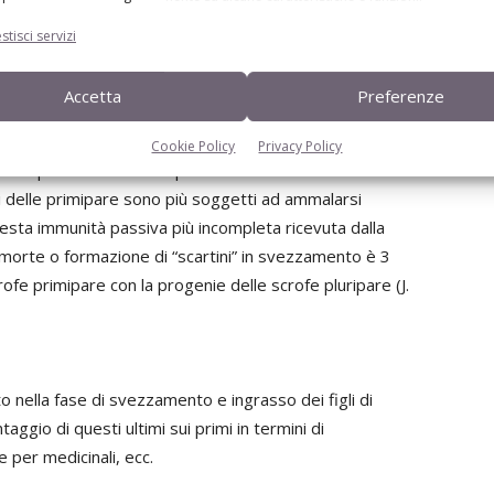
stisci servizi
Accetta
Preferenze
nza con la comparsa di nuove patologie virali e la
 SPP (
Segregated Parity Production
), ci si è ricordati di un
Cookie Policy
Privacy Policy
he il patrimonio anticorpale delle scrofette è inferiore
gli delle primipare sono più soggetti ad ammalarsi
questa immunità passiva più incompleta ricevuta dalla
i morte o formazione di “scartini” in svezzamento è 3
rofe primipare con la progenie delle scrofe pluripare (J.
nto nella fase di svezzamento e ingrasso dei figli di
ggio di questi ultimi sui primi in termini di
e per medicinali, ecc.