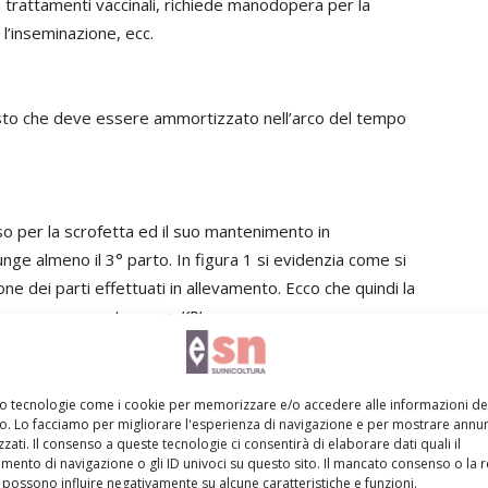
 trattamenti vaccinali, richiede manodopera per la
 l’inseminazione, ecc.
costo che deve essere ammortizzato nell’arco del tempo
o per la scrofetta ed il suo mantenimento in
unge almeno il 3° parto. In figura 1 si evidenzia come si
ne dei parti effettuati in allevamento. Ecco che quindi la
uò essere annoverata come
KPI
.
 la tendenza a ricorrere a tassi di riforma particolarmente
mo tecnologie come i cookie per memorizzare e/o accedere alle informazioni de
vo. Lo facciamo per migliorare l'esperienza di navigazione e per mostrare annun
%. L’obiettivo, infatti, era quello di massimizzare la
zati. Il consenso a queste tecnologie ci consentirà di elaborare dati quali il
ggetti maggiormente improduttivi (a prescindere da
ento di navigazione o gli ID univoci su questo sito. Il mancato consenso o la 
possono influire negativamente su alcune caratteristiche e funzioni.
elle scrofe “vecchie” (oltre al 6° parto venivano