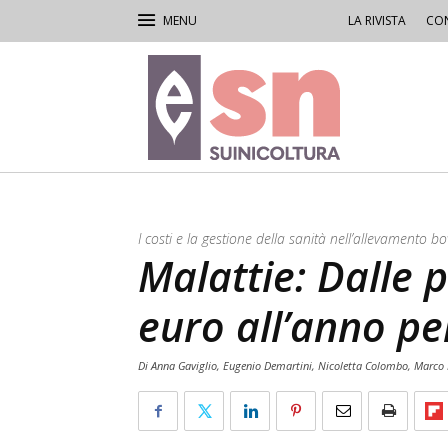
LA RIVISTA
CON
Rivista
di
Suinicoltura
I costi e la gestione della sanità nell’allevamento bo
Malattie: Dalle 
euro all’anno pe
Di Anna Gaviglio, Eugenio Demartini, Nicoletta Colombo, Marco