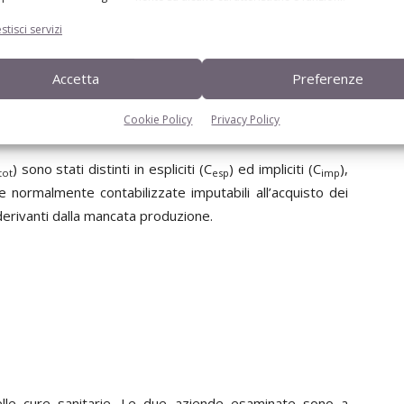
terapeutici effettuati in stalla, documento sfruttato per
 il biennio 2009/2010 di due aziende lombarde. I dati
stisci servizi
armaci acquistati, tali informazioni vengono incrociati con
ire la cura e/o prevenzione di determinate patologie, con
Accetta
Preferenze
i appartenenza dell’animale curato (vitelli, manzette e/o
Cookie Policy
Privacy Policy
) sono stati distinti in espliciti (C
) ed impliciti (C
),
tot
esp
imp
 normalmente contabilizzate imputabili all’acquisto dei
i derivanti dalla mancata produzione.
i delle cure sanitarie. Le due aziende esaminate sono a