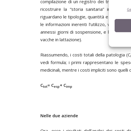
compilazione di un registro dei trattamenti 
ricostruire la “storia sanitaria” inerente
Ge
riguardano le tipologie, quantità e costo dei f
le informazioni inerenti l’utilizzo, vale a d
annessi giorni di sospensione, e la classe d
vacche in lattazione).
Riassumendo, i costi totali della patologia (C
vedi formula; i primi rappresentano le spese
medicinali, mentre i costi impliciti sono quell
C
= C
+ C
tot
esp
imp
Nelle due aziende
Ora, ecco i risultati dell’analisi dei cost