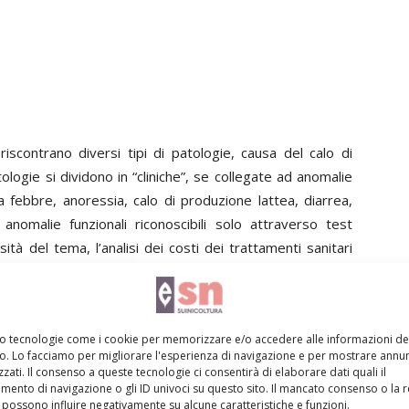
iscontrano diversi tipi di patologie, causa del calo di
tologie si dividono in “cliniche”, se collegate ad anomalie
 a febbre, anoressia, calo di produzione lattea, diarrea,
anomalie funzionali riconoscibili solo attraverso test
ità del tema, l’analisi dei costi dei trattamenti sanitari
solo la prima classe di patologie ed in particolare di:
placenta e metrite, dislocazione dell’abomaso e patologie
mo tecnologie come i cookie per memorizzare e/o accedere alle informazioni de
vo. Lo facciamo per migliorare l'esperienza di navigazione e per mostrare annun
gge in ogni azienda bovina da latte. Gli articoli 15 del
zati. Il consenso a queste tecnologie ci consentirà di elaborare dati quali il
ento di navigazione o gli ID univoci su questo sito. Il mancato consenso o la 
to legislativo 193/06 rendono infatti obbligatoria la
possono influire negativamente su alcune caratteristiche e funzioni.