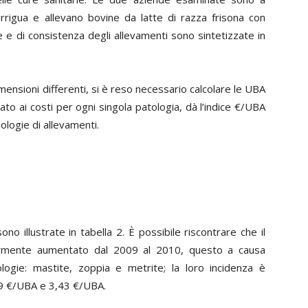
 irrigua e allevano bovine da latte di razza frisona con
e e di consistenza degli allevamenti sono sintetizzate in
mensioni differenti, si è reso necessario calcolare le UBA
to ai costi per ogni singola patologia, dà l’indice
€
/UBA
logie di allevamenti.
no illustrate in tabella 2. È possibile riscontrare che il
ggermente aumentato dal 2009 al 2010, questo a causa
tologie: mastite, zoppia e metrite; la loro incidenza è
39
€
/UBA e 3,43
€
/UBA.