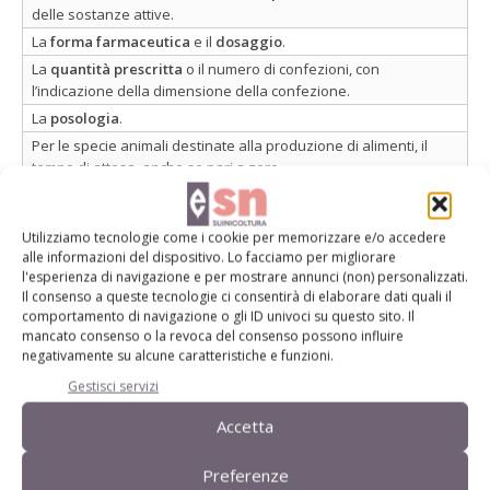
delle sostanze attive.
La
forma farmaceutica
e il
dosaggio
.
La
quantità prescritta
o il numero di confezioni, con
l’indicazione della dimensione della confezione.
La
posologia
.
Per le specie animali destinate alla produzione di alimenti, il
tempo di attesa, anche se pari a zero.
Le
avvertenze
necessarie per assicurare l’uso corretto, anche
per quanto riguarda, se del caso, l’uso prudente degli
Utilizziamo tecnologie come i cookie per memorizzare e/o accedere
antimicrobici.
alle informazioni del dispositivo. Lo facciamo per migliorare
l'esperienza di navigazione e per mostrare annunci (non) personalizzati.
Il consenso a queste tecnologie ci consentirà di elaborare dati quali il
comportamento di navigazione o gli ID univoci su questo sito. Il
mancato consenso o la revoca del consenso possono influire
Le motivazioni del regolamento
negativamente su alcune caratteristiche e funzioni.
Gestisci servizi
Ma
perché si è arrivati a una nuova normativa sui
farmaci veterinari
? È lo stesso regolamento che lo spiega
Accetta
attraverso i “considerando”, ovvero le annotazioni
Preferenze
preliminari ed esplicative che introducono il testo