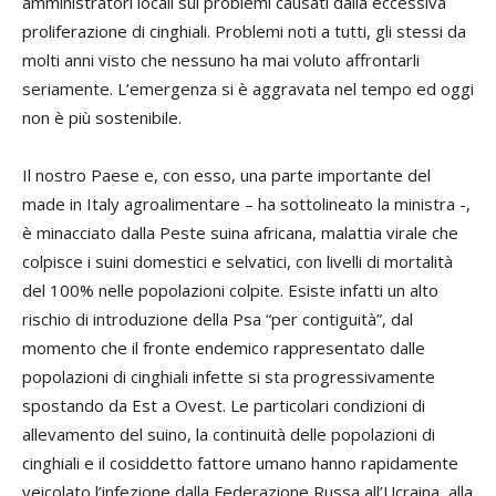
amministratori locali sui problemi causati dalla eccessiva
proliferazione di cinghiali. Problemi noti a tutti, gli stessi da
molti anni visto che nessuno ha mai voluto affrontarli
seriamente. L’emergenza si è aggravata nel tempo ed oggi
non è più sostenibile.
Il nostro Paese e, con esso, una parte importante del
made in Italy agroalimentare – ha sottolineato la ministra -,
è minacciato dalla Peste suina africana, malattia virale che
colpisce i suini domestici e selvatici, con livelli di mortalità
del 100% nelle popolazioni colpite. Esiste infatti un alto
rischio di introduzione della Psa “per contiguità”, dal
momento che il fronte endemico rappresentato dalle
popolazioni di cinghiali infette si sta progressivamente
spostando da Est a Ovest. Le particolari condizioni di
allevamento del suino, la continuità delle popolazioni di
cinghiali e il cosiddetto fattore umano hanno rapidamente
veicolato l’infezione dalla Federazione Russa all’Ucraina, alla