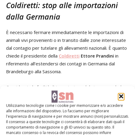
Coldiretti: stop alle importazioni
dalla Germania
È necessario fermare immediatamente le importazioni di
animali vivi provenienti o in transito dalle zone interessate
dal contagio per tutelare gli allevamenti nazionali. È quanto
chiede il presidente della
Coldiretti
Ettore Prandini
in
riferimento all’estendersi dei contagi in Germania dal
Brandeburgo alla Sassonia.
Considerata la facilità di trasmissione del virus – conclude
Coldiretti – il rischio che il contagio possa essere esteso
agli allevamenti italiani rappresenterebbe un gravissimo
Utilizziamo tecnologie come i cookie per memorizzare e/o accedere
danno economico per le imprese e per la pubblica
alle informazioni del dispositivo. Lo facciamo per migliorare
l'esperienza di navigazione e per mostrare annunci (non) personalizzati.
amministrazione, con costi di decine di milioni di euro per
Il consenso a queste tecnologie ci consentirà di elaborare dati quali il
procedere ai necessari interventi di prevenzione.
comportamento di navigazione o gli ID univoci su questo sito. Il
mancato consenso o la revoca del consenso possono influire