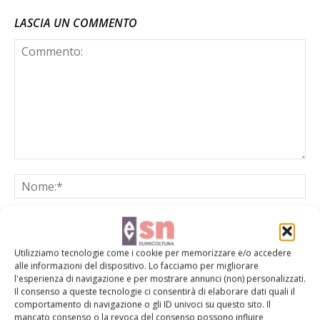
LASCIA UN COMMENTO
Utilizziamo tecnologie come i cookie per memorizzare e/o accedere
alle informazioni del dispositivo. Lo facciamo per migliorare
l'esperienza di navigazione e per mostrare annunci (non) personalizzati.
Il consenso a queste tecnologie ci consentirà di elaborare dati quali il
Salva il mio nome, email e sito web in questo browser per la
comportamento di navigazione o gli ID univoci su questo sito. Il
prossima volta che commento.
mancato consenso o la revoca del consenso possono influire