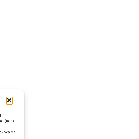
l
ci (non)
revoca del